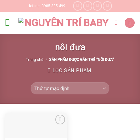
Skip
Hotline: 0985.335.499
to
content
nôi đưa
Trang chủ
/
SẢN PHẨM ĐƯỢC GẮN THẺ “NÔI ĐƯA”
LỌC SẢN PHẨM
Yêu thích