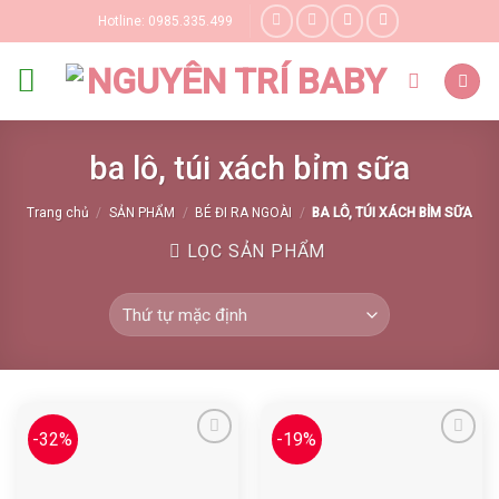
Skip
Hotline: 0985.335.499
to
content
ba lô, túi xách bỉm sữa
Trang chủ
/
SẢN PHẨM
/
BÉ ĐI RA NGOÀI
/
BA LÔ, TÚI XÁCH BỈM SỮA
LỌC SẢN PHẨM
-32%
-19%
Yêu thích
Yêu thích