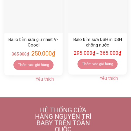
Ba lô bỉm sữa giữ nhiệt V-
Balo bỉm sữa DSH in DSH
Coool
chống nước
250.000
₫
295.000
₫
365.000
₫
–
365.000
₫
Thêm vào giỏ hàng
Thêm vào giỏ hàng
Yêu thích
Yêu thích
HỆ THỐNG CỬA
HÀNG NGUYÊN TRÍ
BABY TRÊN TOÀN
QUỐC