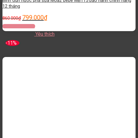
Bình đun nước pha sữa Moaz bebe MB115 bảo hành chính hãng
12 tháng
799.000
₫
860.000
₫
Thêm vào giỏ hàng
Yêu thích
-11%