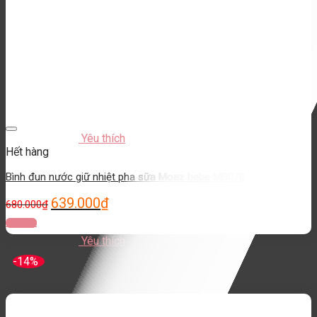
Yêu thích
Hết hàng
Bình đun nước giữ nhiệt pha sữa Moaz bebe MB070
639.000
₫
680.000
₫
Đọc tiếp
Yêu thích
-14%