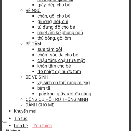
giày, dép cho bé
BÉ NGỦ
chăn, gối cho bé
giường, nôi, cũi
tủ đựng đồ cho bé
nhiệt ẩm kế phòng ngủ
thú bông, gối ôm
BÉ TẮM
sữa tắm gội
chăm sóc da cho bé
chậu tắm, chậu rửa mặt
khăn tắm cho bé
đo nhiệt độ nước tắm
BÉ VỆ SINH
vệ sinh cơ thể, răng miệng
bỉm tã
giấy khô, giấy ướt đa năng
CÔNG CỤ HỖ TRỢ THÔNG MINH
DÀNH CHO MẸ
Khuyến mại
Tin tức
Yêu thích
Liên hệ