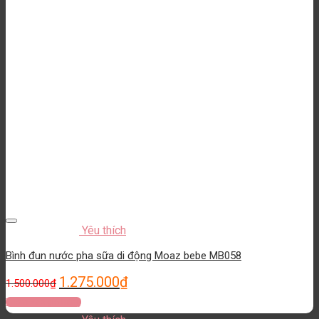
Yêu thích
Bình đun nước pha sữa di động Moaz bebe MB058
1.275.000
₫
1.500.000
₫
Thêm vào giỏ hàng