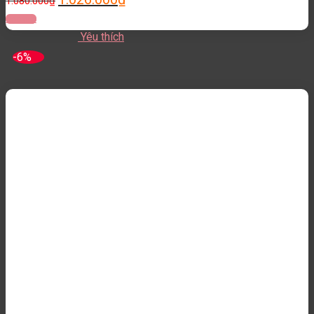
1.080.000
₫
Đọc tiếp
Yêu thích
-6%