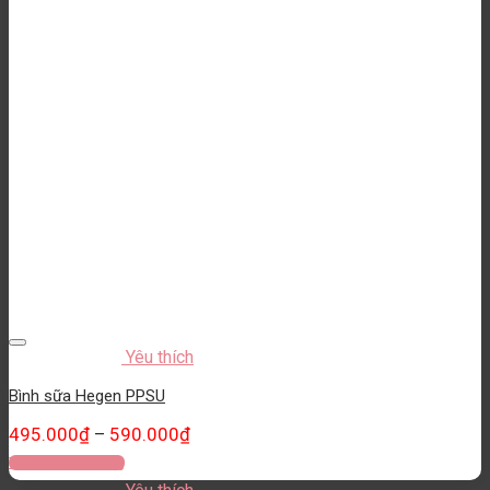
Yêu thích
Bình sữa Hegen PPSU
495.000
₫
590.000
₫
–
Thêm vào giỏ hàng