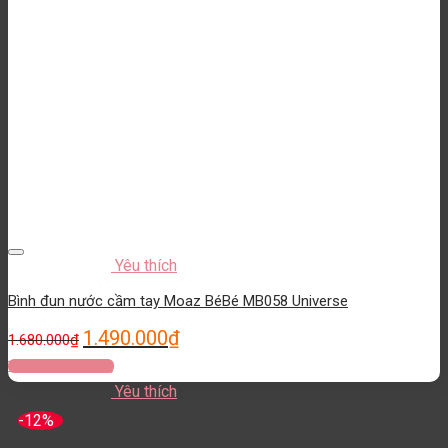
Yêu thích
Bình đun nước cầm tay Moaz BéBé MB058 Universe
1.490.000
₫
1.680.000
₫
Thêm vào giỏ hàng
Yêu thích
-12%