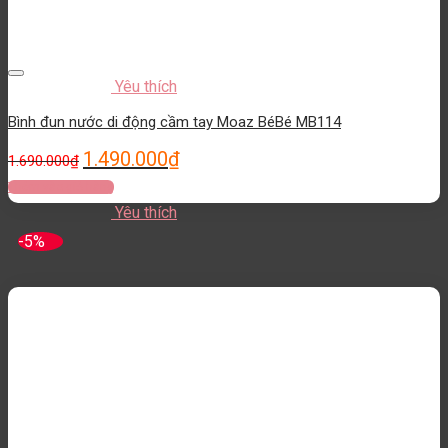
Yêu thích
Bình đun nước di động cầm tay Moaz BéBé MB114
1.490.000
₫
1.690.000
₫
Thêm vào giỏ hàng
Yêu thích
-5%