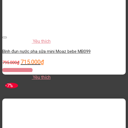
Yêu thích
Bình đun nước pha sữa mini Moaz bebe MB099
715.000
₫
795.000
₫
Thêm vào giỏ hàng
Yêu thích
-7%