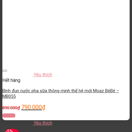
Yêu thích
Hết hàng
Bình đun nước pha sữa thông minh thế hệ mới Moaz BéBé –
MB055
790.000
₫
890.000
₫
Đọc tiếp
Yêu thích
-5%