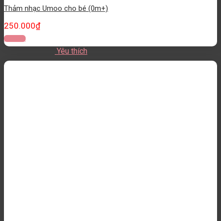
Thảm nhạc Umoo cho bé (0m+)
250.000
₫
Đọc tiếp
Yêu thích