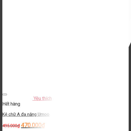
Yêu thích
Hết hàng
Kệ chữ A đa năng Umoo
470.000
₫
495.000
₫