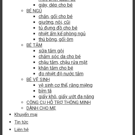
giày, dép cho bé
BÉ NGỦ
chăn, gối cho bé
giường, nôi, cũi
tủ đựng đồ cho bé
nhiệt ẩm kế phòng ngủ
thú bông, gối ôm
BÉ TẮM
sữa tắm gội
chăm sóc da cho bé
chậu tắm, chậu rửa mặt
khăn tắm cho bé
đo nhiệt độ nước tắm
BÉ VỆ SINH
vệ sinh cơ thể, răng miệng
bỉm tã
giấy khô, giấy ướt đa năng
CÔNG CỤ HỖ TRỢ THÔNG MINH
DÀNH CHO MẸ
Khuyến mại
Tin tức
Liên hệ