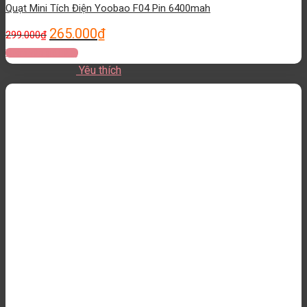
Quạt Mini Tích Điện Yoobao F04 Pin 6400mah
265.000
₫
299.000
₫
Thêm vào giỏ hàng
Yêu thích