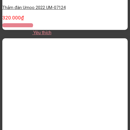
Thảm đàn Umoo 2022 UM-07124
320.000
₫
Thêm vào giỏ hàng
Yêu thích