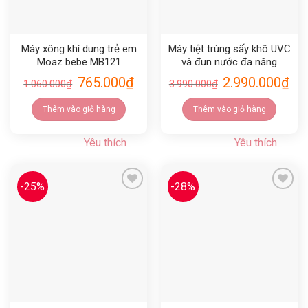
Máy xông khí dung trẻ em
Máy tiệt trùng sấy khô UVC
Moaz bebe MB121
và đun nước đa năng
Moaz bebe MB104
765.000
₫
2.990.000
₫
1.060.000
₫
3.990.000
₫
Thêm vào giỏ hàng
Thêm vào giỏ hàng
Yêu thích
Yêu thích
-25%
-28%
Yêu thích
Yêu thích