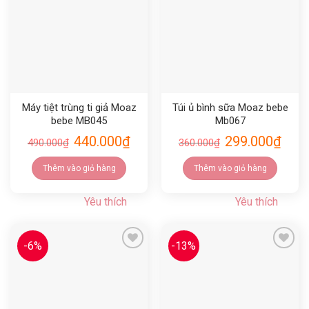
Yêu thích
Yêu thích
Máy tiệt trùng ti giả Moaz
Túi ủ bình sữa Moaz bebe
bebe MB045
Mb067
440.000
₫
299.000
₫
490.000
₫
360.000
₫
Thêm vào giỏ hàng
Thêm vào giỏ hàng
Yêu thích
Yêu thích
-6%
-13%
Yêu thích
Yêu thích