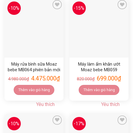
-10%
-15%
Yêu thích
Yêu thích
Máy rửa bình sữa Moaz
Máy làm ấm khăn ướt
bebe MB064 phiên bản mới
Moaz bebe MB059
vòi phun 4 cánh
4.475.000
₫
699.000
₫
4.980.000
₫
820.000
₫
Thêm vào giỏ hàng
Thêm vào giỏ hàng
Yêu thích
Yêu thích
-10%
-17%