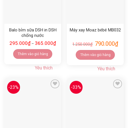
Balo bỉm sữa DSH in DSH
Máy xay Moaz bébé MB032
chống nước
295.000
₫
365.000
₫
790.000
₫
–
1.250.000
₫
Thêm vào giỏ hàng
Thêm vào giỏ hàng
Yêu thích
Yêu thích
-23%
-33%
Yêu thích
Yêu thích