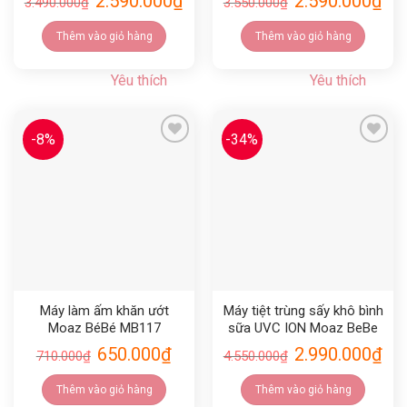
2.590.000
₫
2.590.000
₫
3.490.000
₫
3.550.000
₫
Thêm vào giỏ hàng
Thêm vào giỏ hàng
Yêu thích
Yêu thích
-8%
-34%
Yêu thích
Yêu thích
Máy làm ấm khăn ướt
Máy tiệt trùng sấy khô bình
Moaz BéBé MB117
sữa UVC ION Moaz BeBe
MB123 – dung tích 24L, 18
650.000
₫
2.990.000
₫
710.000
₫
4.550.000
₫
đèn kép UVC+UVA, khử
khuẩn 99.99%
Thêm vào giỏ hàng
Thêm vào giỏ hàng