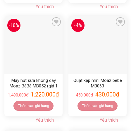
Yêu thích
Yêu thích
-18%
-4%
Yêu thích
Yêu thích
Máy hút sữa không dây
Quạt kẹp mini Moaz bebe
Moaz BéBé MB052 (giá 1
MB063
máy)
1.220.000
₫
430.000
₫
1.490.000
₫
450.000
₫
Thêm vào giỏ hàng
Thêm vào giỏ hàng
Yêu thích
Yêu thích