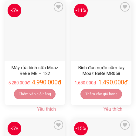
-5%
-11%
Yêu thích
Yêu thích
Máy rửa bình sữa Moaz
Bình đun nước cầm tay
BéBé MB – 122
Moaz BéBé MB058
Universe
4.990.000
₫
1.490.000
₫
5.280.000
₫
1.680.000
₫
Thêm vào giỏ hàng
Thêm vào giỏ hàng
Yêu thích
Yêu thích
-5%
-15%