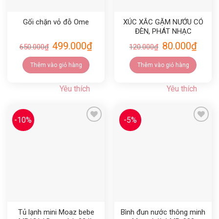
Gối chặn vỏ đỗ Ome
XÚC XẮC GẶM NƯỚU CÓ
ĐÈN, PHÁT NHẠC
BABYTRY
499.000
₫
80.000
₫
650.000
₫
120.000
₫
Thêm vào giỏ hàng
Thêm vào giỏ hàng
Yêu thích
Yêu thích
-10%
-5%
Yêu thích
Yêu thích
Tủ lạnh mini Moaz bebe
Bình đun nước thông minh