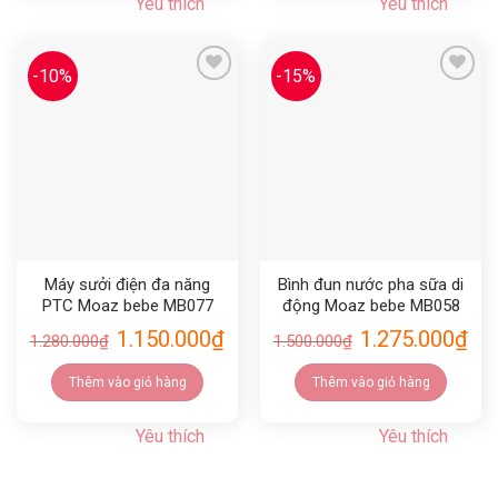
Yêu thích
Yêu thích
-10%
-15%
Yêu thích
Yêu thích
Máy sưởi điện đa năng
Bình đun nước pha sữa di
PTC Moaz bebe MB077
động Moaz bebe MB058
1.150.000
₫
1.275.000
₫
1.280.000
₫
1.500.000
₫
Thêm vào giỏ hàng
Thêm vào giỏ hàng
Yêu thích
Yêu thích