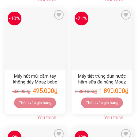
-10%
-21%
Yêu thích
Yêu thích
Máy hút mũi cầm tay
Máy tiệt trùng đun nước
không dây Moaz bebe
hâm sữa đa năng Moaz
MB095
bebe MB096
495.000
₫
1.890.000
₫
550.000
₫
2.380.000
₫
Thêm vào giỏ hàng
Thêm vào giỏ hàng
Yêu thích
Yêu thích