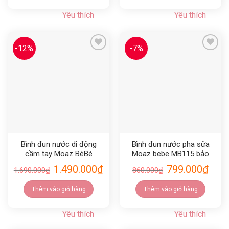
Yêu thích
Yêu thích
-12%
-7%
Yêu thích
Yêu thích
Bình đun nước di động
Bình đun nước pha sữa
cầm tay Moaz BéBé
Moaz bebe MB115 bảo
MB114
hành chính hãng 12 tháng
1.490.000
₫
799.000
₫
1.690.000
₫
860.000
₫
Thêm vào giỏ hàng
Thêm vào giỏ hàng
Yêu thích
Yêu thích