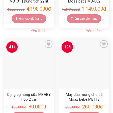
MB131 | Dung tích 22 lít
Moaz bébé MB-002
4.190.000
₫
1.149.000
₫
4.680.000
₫
1.210.000
₫
Thêm vào giỏ hàng
Thêm vào giỏ hàng
Yêu thích
Yêu thích
-41%
-12%
Yêu thích
Yêu thích
Dụng cụ hứng sữa MBABY
Máy dũa móng cho bé
hộp 2 cái
Moaz bébé MB118
80.000
₫
260.000
₫
135.000
₫
295.000
₫