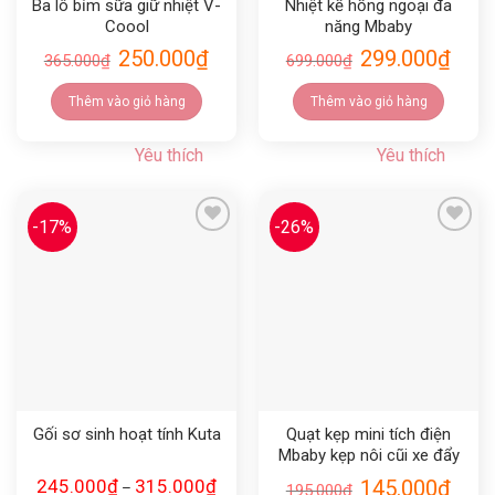
Ba lô bỉm sữa giữ nhiệt V-
Nhiệt kế hồng ngoại đa
Coool
năng Mbaby
250.000
₫
299.000
₫
365.000
₫
699.000
₫
Thêm vào giỏ hàng
Thêm vào giỏ hàng
Yêu thích
Yêu thích
-17%
-26%
Yêu thích
Yêu thích
Gối sơ sinh hoạt tính Kuta
Quạt kẹp mini tích điện
Mbaby kẹp nôi cũi xe đẩy
245.000
₫
315.000
₫
145.000
₫
–
195.000
₫