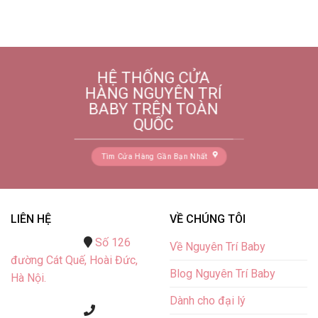
HỆ THỐNG CỬA
HÀNG NGUYÊN TRÍ
BABY TRÊN TOÀN
QUỐC
Tìm Cửa Hàng Gần Bạn Nhất
LIÊN HỆ
VỀ CHÚNG TÔI
Số 126
Về Nguyên Trí Baby
đường Cát Quế,
Hoài Đức,
Blog Nguyên Trí Baby
Hà Nội.
Dành cho đại lý