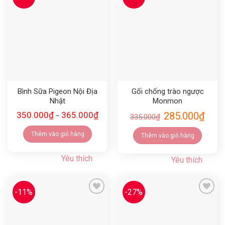
Yêu thích
Yêu thích
Bình Sữa Pigeon Nội Địa
Gối chống trào ngược
Nhật
Monmon
350.000
₫
365.000
₫
285.000
₫
–
335.000
₫
Thêm vào giỏ hàng
Thêm vào giỏ hàng
Yêu thích
Yêu thích
-11%
-27%
Yêu thích
Yêu thích