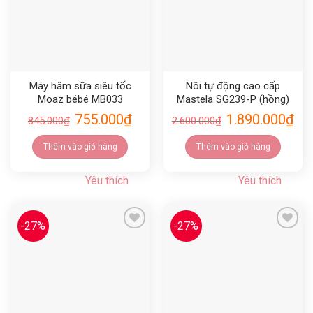
Máy hâm sữa siêu tốc
Nôi tự động cao cấp
Moaz bébé MB033
Mastela SG239-P (hồng)
755.000
₫
1.890.000
₫
845.000
₫
2.600.000
₫
Thêm vào giỏ hàng
Thêm vào giỏ hàng
Yêu thích
Yêu thích
-27%
-27%
Yêu thích
Yêu thích