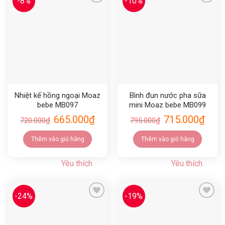
-8%
-10%
Yêu thích
Yêu thích
Nhiệt kế hồng ngoại Moaz
Bình đun nước pha sữa
bebe MB097
mini Moaz bebe MB099
665.000
₫
715.000
₫
720.000
₫
795.000
₫
Thêm vào giỏ hàng
Thêm vào giỏ hàng
Yêu thích
Yêu thích
-24%
-19%
Yêu thích
Yêu thích