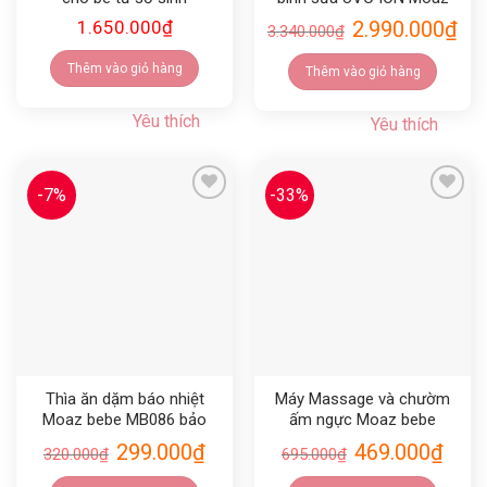
bebe MB082
1.650.000
₫
2.990.000
₫
3.340.000
₫
Thêm vào giỏ hàng
Thêm vào giỏ hàng
Yêu thích
Yêu thích
-7%
-33%
Yêu thích
Yêu thích
Thìa ăn dặm báo nhiệt
Máy Massage và chườm
Moaz bebe MB086 bảo
ấm ngực Moaz bebe
hành 12 tháng
MB109
299.000
₫
469.000
₫
320.000
₫
695.000
₫