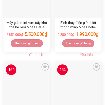
Máy giặt mini kèm sấy khô
Bình thủy điện giữ nhiệt
thế hệ mới Moaz BeBe
thông minh Moaz bebe
MB119
MB071
5.500.000
₫
1.990.000
₫
5.850.000
₫
2.280.000
₫
Thêm vào giỏ hàng
Thêm vào giỏ hàng
Yêu thích
Yêu thích
-16%
-15%
Yêu thích
Yêu thích