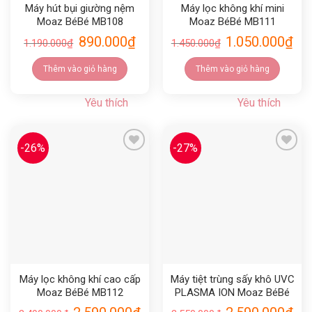
Máy hút bụi giường nệm
Máy lọc không khí mini
Moaz BéBé MB108
Moaz BéBé MB111
890.000
₫
1.050.000
₫
1.190.000
₫
1.450.000
₫
Thêm vào giỏ hàng
Thêm vào giỏ hàng
Yêu thích
Yêu thích
-26%
-27%
Yêu thích
Yêu thích
Máy lọc không khí cao cấp
Máy tiệt trùng sấy khô UVC
Moaz BéBé MB112
PLASMA ION Moaz BéBé
MB113