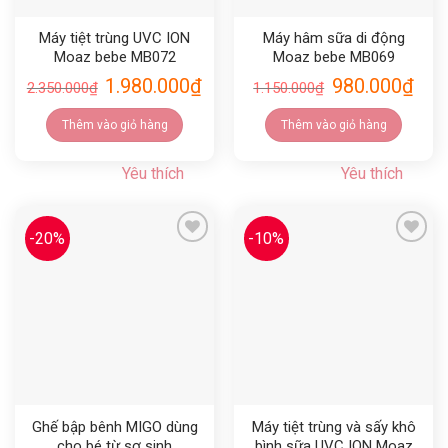
Máy tiệt trùng UVC ION
Máy hâm sữa di động
Moaz bebe MB072
Moaz bebe MB069
1.980.000
₫
980.000
₫
2.350.000
₫
1.150.000
₫
Thêm vào giỏ hàng
Thêm vào giỏ hàng
Yêu thích
Yêu thích
-20%
-10%
Yêu thích
Yêu thích
Ghế bập bênh MIGO dùng
Máy tiệt trùng và sấy khô
cho bé từ sơ sinh
bình sữa UVC ION Moaz