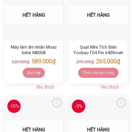
Yêu thích
Yêu thích
HẾT HÀNG
HẾT HÀNG
Máy làm ấm khăn Moaz
Quạt Mini Tích Điện
bébé MB008
Yoobao F04 Pin 6400mah
589.000
₫
265.000
₫
620.000
₫
299.000
₫
Đọc tiếp
Thêm vào giỏ hàng
Yêu thích
Yêu thích
-15%
-5%
Yêu thích
Yêu thích
HẾT HÀNG
HẾT HÀNG