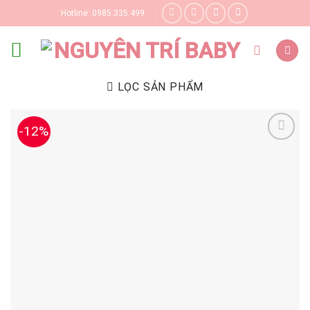
Skip
Hotline: 0985.335.499
to
content
LỌC SẢN PHẨM
-12%
Yêu thích