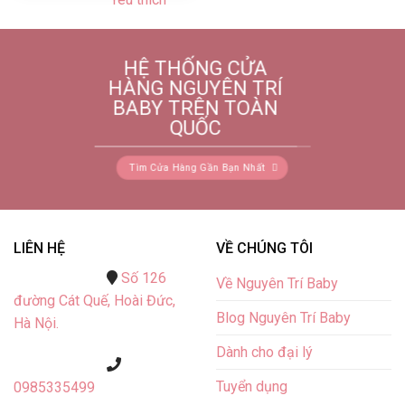
HỆ THỐNG CỬA
HÀNG NGUYÊN TRÍ
BABY TRÊN TOÀN
QUỐC
Tìm Cửa Hàng Gần Bạn Nhất
LIÊN HỆ
VỀ CHÚNG TÔI
Số 126
Về Nguyên Trí Baby
đường Cát Quế,
Hoài Đức,
Blog Nguyên Trí Baby
Hà Nội.
Dành cho đại lý
Tuyển dụng
0985335499