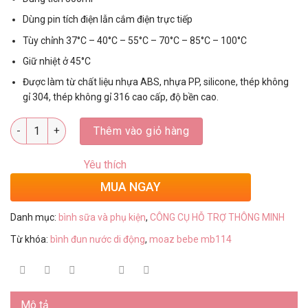
Dùng pin tích điện lẫn cắm điện trực tiếp
Tùy chỉnh 37°C – 40°C – 55°C – 70°C – 85°C – 100°C
Giữ nhiệt ở 45°C
Được làm từ chất liệu nhựa ABS, nhựa PP, silicone, thép không
gỉ 304, thép không gỉ 316 cao cấp, độ bền cao.
Số lượng
Thêm vào giỏ hàng
Yêu thích
MUA NGAY
Danh mục:
bình sữa và phụ kiện
,
CÔNG CỤ HỖ TRỢ THÔNG MINH
Từ khóa:
bình đun nước di động
,
moaz bebe mb114
Mô tả