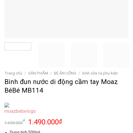
Trang chủ
/
SẢN PHẨM
/
BÉ ĂN UỐNG
/
bình sữa và phụ kiện
Bình đun nước di động cầm tay Moaz
BéBé MB114
1.490.000
₫
₫
1.690.000
Dung tích 500ml