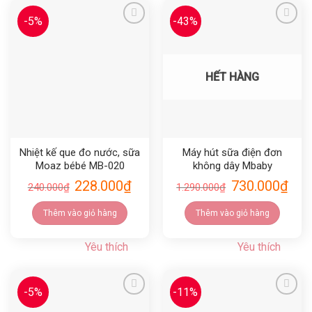
-5%
-43%
Yêu thích
Yêu thích
HẾT HÀNG
Nhiệt kế que đo nước, sữa
Máy hút sữa điện đơn
Moaz bébé MB-020
không dây Mbaby
228.000
₫
730.000
₫
240.000
₫
1.290.000
₫
Thêm vào giỏ hàng
Thêm vào giỏ hàng
Yêu thích
Yêu thích
-5%
-11%