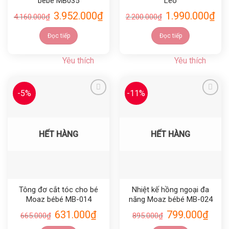
bébé MB035
Leo
3.952.000
₫
1.990.000
₫
4.160.000
₫
2.200.000
₫
Đọc tiếp
Đọc tiếp
Yêu thích
Yêu thích
-5%
-11%
Yêu thích
Yêu thích
HẾT HÀNG
HẾT HÀNG
Tông đơ cắt tóc cho bé
Nhiệt kế hồng ngoại đa
Moaz bébé MB-014
năng Moaz bébé MB-024
631.000
₫
799.000
₫
665.000
₫
895.000
₫