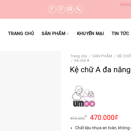
ĐĂNG
DANH MỤC SẢN PHẨM
TRANG CHỦ
SẢN PHẨM
KHUYẾN MẠI
TIN TỨC
Trang chủ
/
SẢN PHẨM
/
BÉ CHƠ
/
kệ chữ A
Kệ chữ A đa năn
Yêu thích
470.000
₫
₫
495.000
Chất liệu nhựa an toàn, không 