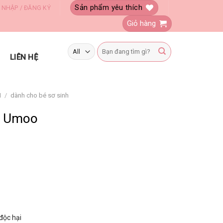
Sản phẩm yêu thích
 NHẬP / ĐĂNG KÝ
Giỏ hàng
Tìm
kiếm:
LIÊN HỆ
I
/
dành cho bé sơ sinh
g Umoo
độc hại