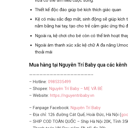
vừa có thể tìm hiểu cuộc sống.
Thiết kế độc đáo giúp bé kích thích giác quan
Kệ có màu sắc đẹp mắt, sinh động sẽ giúp kích t
nắm bằng hai tay, tạo cho trẻ cảm giác ứng thú đ
Ngoài ra, kệ chơi cho bé còn có thể linh hoạt th
Ngoài âm thanh xúc xắc kệ chữ A đa năng Umoo có
thoải mái
Mua hàng tại Nguyên Trí Baby qua các kênh 
——————————————————–
– Hotline:
0985335499
– Shopee:
Nguyên Trí Baby – MẸ VÀ BÉ
– Website:
https://nguyentribaby.vn
– Fanpage Facebook:
Nguyên Trí Baby
– Địa chỉ: 126 đường Cát Quế, Hoài Đức, Hà Nội (
goo
– SHIP COD TOÀN QUỐC – Ship Hà Nội 20K, Tỉnh 35K 