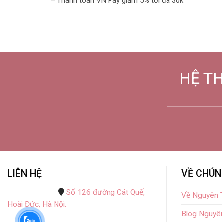
– Thanh toán VN Pay giảm 5% tối đa 30k
HỆ T
LIÊN HỆ
VỀ CHÚN
Số 126 đường Cát Quế,
Về Nguyên T
Hoài Đức, Hà Nội.
Blog Nguyên