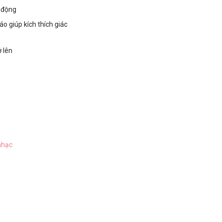
g động
áo giúp kích thích giác
ở lên
nhạc