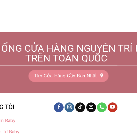
HỐNG CỬA HÀNG NGUYÊN TRÍ 
TRÊN TOÀN QUỐC
Tìm Cửa Hàng Gần Bạn Nhất
G TÔI
rí Baby
 Trí Baby