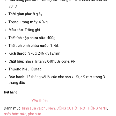
0
70
C
Thời gian pha:
8 giây
Trọng lượng má
y: 4.0kg
Màu sắc:
Trắng ghi
Thể tích hộp chứa sữa:
400g
Thể tích bình chứa nước:
1.75L
Kích thước:
376 x 246 x 312mm
Chất liệu:
nhựa Tritan EX401, Silicone, PP
Thương hiệu: Burabi
Bảo hành:
12 tháng với lỗi của nhà sản xuất, đổi mới trong 3
tháng đầu
Hết hàng
Yêu thích
Danh mục:
bình sữa và phụ kiện
,
CÔNG CỤ HỖ TRỢ THÔNG MINH
,
máy hâm sữa, pha sữa