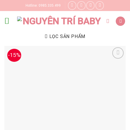
Skip
Hotline: 0985.335.499
to
content
LỌC SẢN PHẨM
-15%
Yêu thích