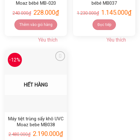
Moaz bébé MB-020
bébé MB037
228.000
₫
1.145.000
₫
240.000
₫
1.230.000
₫
Thêm vào giỏ hàng
Đọc tiếp
Yêu thích
Yêu thích
-12%
Yêu thích
HẾT HÀNG
Máy tiệt trùng sấy khô UVC
Moaz bebe MB038
2.190.000
₫
2.480.000
₫