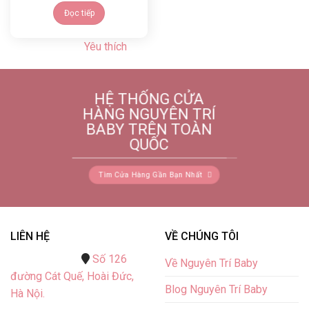
Đọc tiếp
Yêu thích
HỆ THỐNG CỬA
HÀNG NGUYÊN TRÍ
BABY TRÊN TOÀN
QUỐC
Tìm Cửa Hàng Gần Bạn Nhất
LIÊN HỆ
VỀ CHÚNG TÔI
Số 126
Về Nguyên Trí Baby
đường Cát Quế,
Hoài Đức,
Blog Nguyên Trí Baby
Hà Nội.