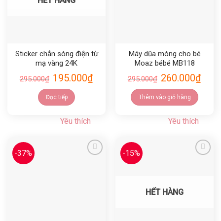
HẾT HÀNG
Sticker chắn sóng điện từ
Máy dũa móng cho bé
mạ vàng 24K
Moaz bébé MB118
195.000
₫
260.000
₫
295.000
₫
295.000
₫
Đọc tiếp
Thêm vào giỏ hàng
Yêu thích
Yêu thích
-37%
-15%
Yêu thích
Yêu thích
HẾT HÀNG