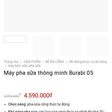
Trang chủ
/
SẢN PHẨM
/
BÉ ĂN UỐNG
/
đồ dùng phục vụ ăn uống
/
máy hâm sữa, pha sữa
Máy pha sữa thông minh Burabi 05
4.590.000
₫
₫
5.395.000
Chức năng
: pha sữa công thức tự động
Khả năng pha sữa:
các loại sữa công thức có nhiệt độ pha 35-