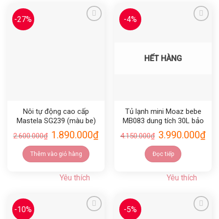
-27%
-4%
Yêu thích
Yêu thích
HẾT HÀNG
Nôi tự động cao cấp
Tủ lạnh mini Moaz bebe
Mastela SG239 (màu be)
MB083 dung tích 30L bảo
hành 12 tháng chính hãng
1.890.000
₫
3.990.000
₫
2.600.000
₫
4.150.000
₫
Thêm vào giỏ hàng
Đọc tiếp
Yêu thích
Yêu thích
-10%
-5%