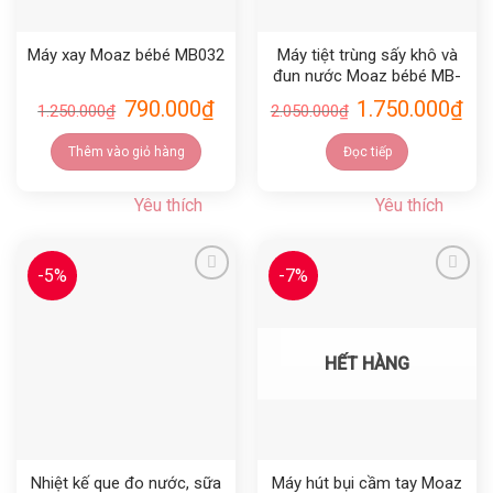
Máy xay Moaz bébé MB032
Máy tiệt trùng sấy khô và
đun nước Moaz bébé MB-
031
790.000
₫
1.750.000
₫
1.250.000
₫
2.050.000
₫
Thêm vào giỏ hàng
Đọc tiếp
Yêu thích
Yêu thích
-5%
-7%
Yêu thích
Yêu thích
HẾT HÀNG
Nhiệt kế que đo nước, sữa
Máy hút bụi cầm tay Moaz