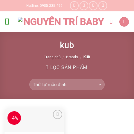
Skip
Hotline: 0985.335.499
to
content
kub
Trang chủ
/
Brands
/
KUB
LỌC SẢN PHẨM
-4%
Yêu thích