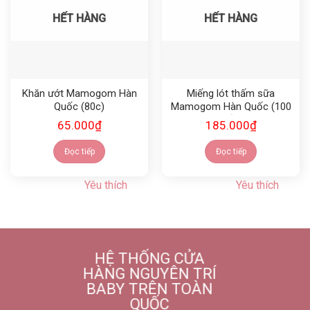
HẾT HÀNG
HẾT HÀNG
Khăn ướt Mamogom Hàn
Miếng lót thấm sữa
Quốc (80c)
Mamogom Hàn Quốc (100
miếng)
65.000
₫
185.000
₫
Đọc tiếp
Đọc tiếp
Yêu thích
Yêu thích
HỆ THỐNG CỬA
HÀNG NGUYÊN TRÍ
BABY TRÊN TOÀN
QUỐC