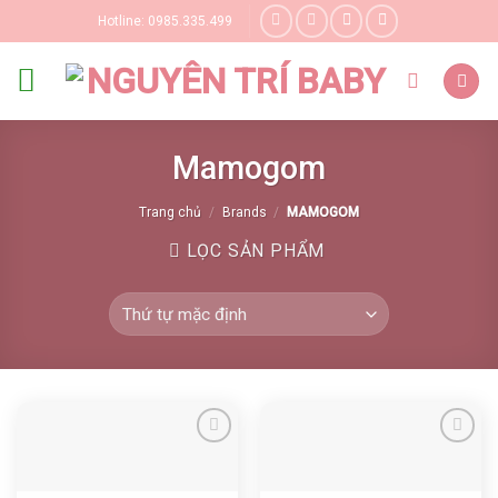
Skip
Hotline: 0985.335.499
to
content
Mamogom
Trang chủ
/
Brands
/
MAMOGOM
LỌC SẢN PHẨM
Yêu thích
Yêu thích