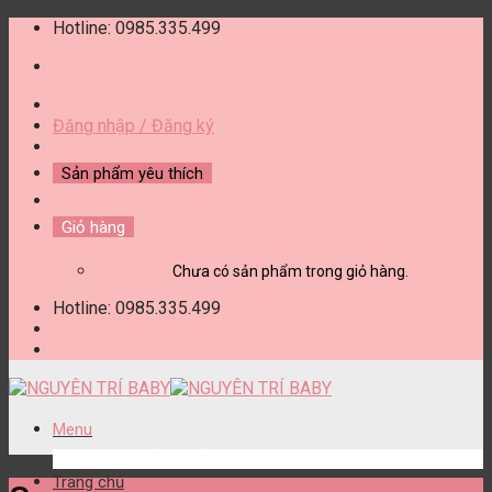
Skip
Hotline: 0985.335.499
to
content
Đăng nhập / Đăng ký
Sản phẩm yêu thích
Giỏ hàng
Chưa có sản phẩm trong giỏ hàng.
Hotline: 0985.335.499
Menu
DANH MỤC SẢN PHẨM
Trang chủ