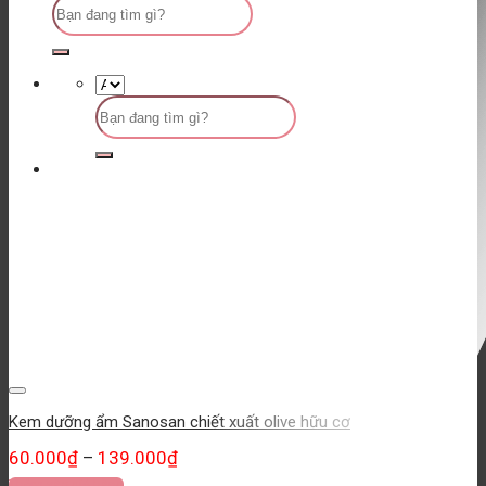
Tìm
kiếm:
Tìm
kiếm:
Yêu thích
Kem dưỡng ẩm Sanosan chiết xuất olive hữu cơ
60.000
₫
139.000
₫
–
Thêm vào giỏ hàng