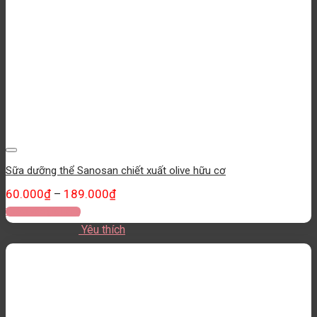
Yêu thích
Sữa dưỡng thể Sanosan chiết xuất olive hữu cơ
60.000
₫
189.000
₫
–
Thêm vào giỏ hàng
Yêu thích