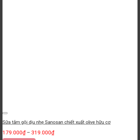
Yêu thích
Sữa tắm gội dịu nhẹ Sanosan chiết xuất olive hữu cơ
179.000
₫
319.000
₫
–