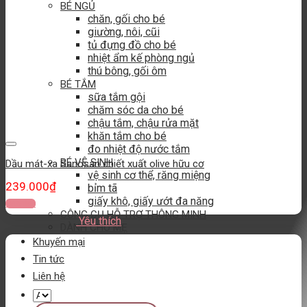
BÉ NGỦ
chăn, gối cho bé
giường, nôi, cũi
tủ đựng đồ cho bé
nhiệt ẩm kế phòng ngủ
thú bông, gối ôm
BÉ TẮM
sữa tắm gội
chăm sóc da cho bé
chậu tắm, chậu rửa mặt
khăn tắm cho bé
đo nhiệt độ nước tắm
Yêu thích
BÉ VỆ SINH
Dầu mát-xa Sanosan chiết xuất olive hữu cơ
vệ sinh cơ thể, răng miệng
239.000
₫
bỉm tã
giấy khô, giấy ướt đa năng
Đọc tiếp
CÔNG CỤ HỖ TRỢ THÔNG MINH
Yêu thích
DÀNH CHO MẸ
Khuyến mại
Tin tức
Liên hệ