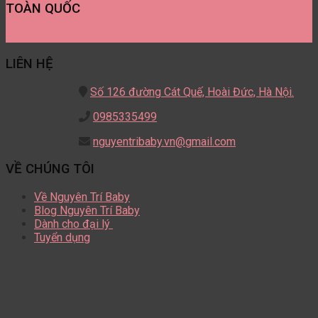
TOÀN QUỐC
Tìm Cửa Hàng Gần Bạn Nhất
LIÊN HỆ
Số 126 đường Cát Quế,
Hoài Đức, Hà Nội.
0985335499
nguyentribaby.vn@gmail.com
VỀ CHÚNG TÔI
Về Nguyên Trí Baby
Blog Nguyên Trí Baby
Dành cho đại lý
Tuyển dụng