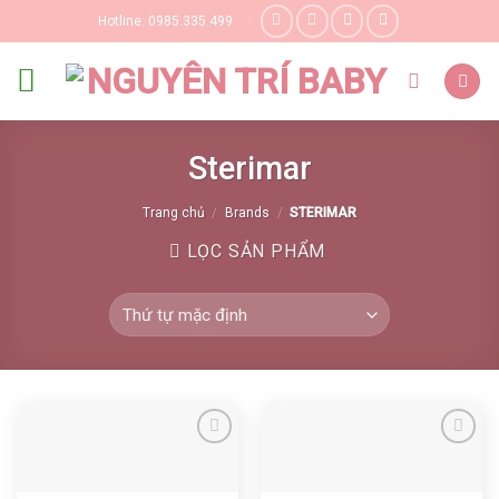
Skip
Hotline: 0985.335.499
to
content
Sterimar
Trang chủ
/
Brands
/
STERIMAR
LỌC SẢN PHẨM
Yêu thích
Yêu thích