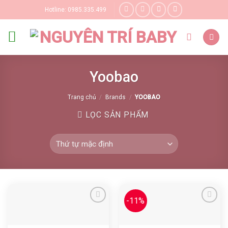
Skip
Hotline: 0985.335.499
to
content
Yoobao
Trang chủ
/
Brands
/
YOOBAO
LỌC SẢN PHẨM
-11%
Yêu thích
Yêu thích