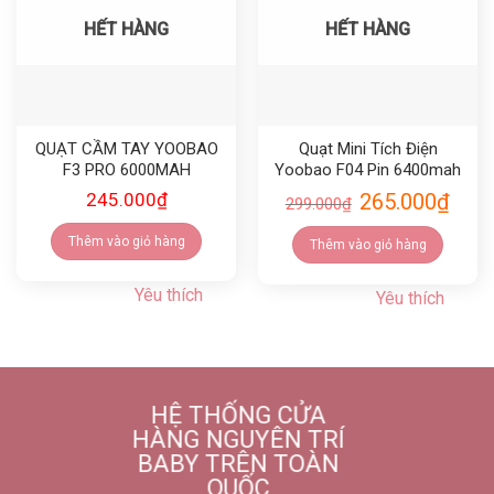
HẾT HÀNG
HẾT HÀNG
QUẠT CẦM TAY YOOBAO
Quạt Mini Tích Điện
F3 PRO 6000MAH
Yoobao F04 Pin 6400mah
245.000
₫
265.000
₫
299.000
₫
Thêm vào giỏ hàng
Thêm vào giỏ hàng
Yêu thích
Yêu thích
HỆ THỐNG CỬA
HÀNG NGUYÊN TRÍ
BABY TRÊN TOÀN
QUỐC