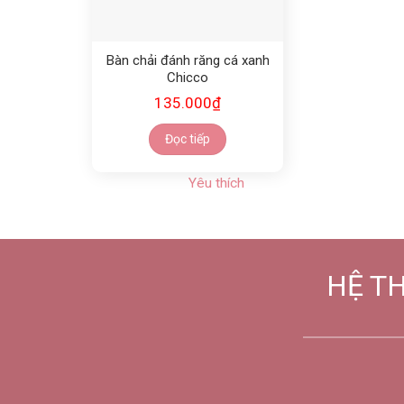
Bàn chải đánh răng cá xanh
Chicco
135.000
₫
Đọc tiếp
Yêu thích
HỆ T