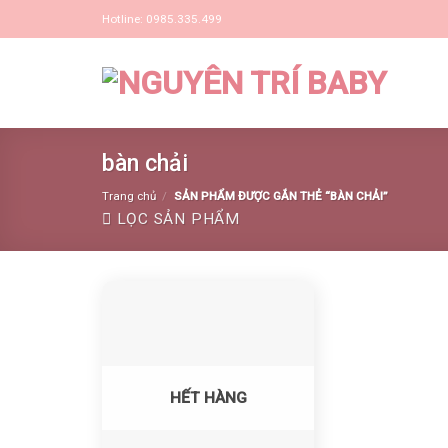
Skip
Hotline: 0985.335.499
to
content
bàn chải
Trang chủ
/
SẢN PHẨM ĐƯỢC GẮN THẺ “BÀN CHẢI”
LỌC SẢN PHẨM
Yêu thích
HẾT HÀNG