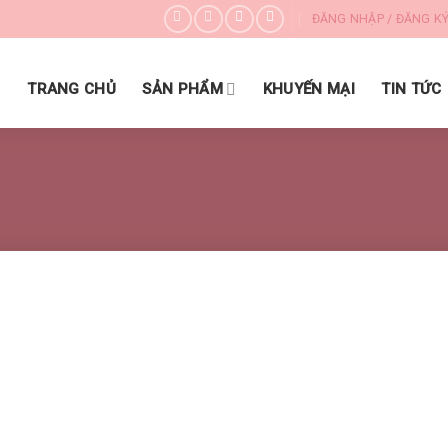
ĐĂNG NHẬP / ĐĂNG K
DANH MỤC SẢN PHẨM
TRANG CHỦ
SẢN PHẨM
KHUYẾN MẠI
TIN TỨC