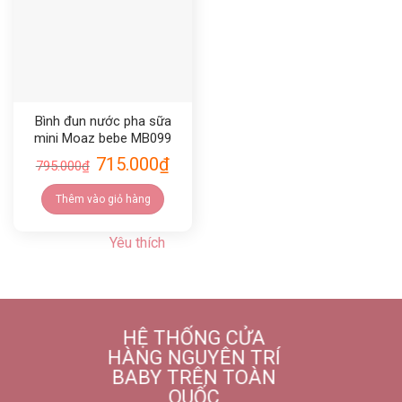
Bình đun nước pha sữa
mini Moaz bebe MB099
715.000
₫
795.000
₫
Thêm vào giỏ hàng
Yêu thích
HỆ THỐNG CỬA
HÀNG NGUYÊN TRÍ
BABY TRÊN TOÀN
QUỐC