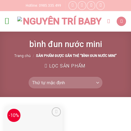
Skip
Hotline: 0985.335.499
to
content
bình đun nước mini
Trang chủ
/
SẢN PHẨM ĐƯỢC GẮN THẺ “BÌNH ĐUN NƯỚC MINI”
LỌC SẢN PHẨM
-10%
Yêu thích