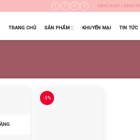
ĐĂNG NHẬP / ĐĂNG K
DANH MỤC SẢN PHẨM
TRANG CHỦ
SẢN PHẨM
KHUYẾN MẠI
TIN TỨC
-5%
Yêu thích
Yêu thích
HÀNG