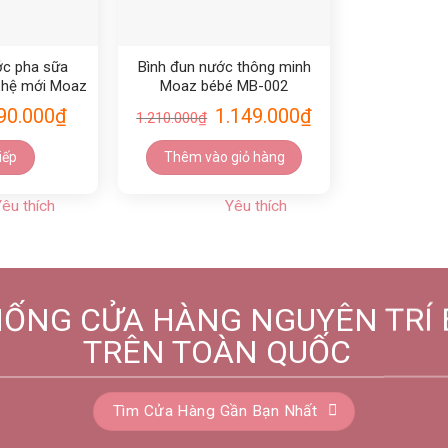
ớc pha sữa
Bình đun nước thông minh
 hệ mới Moaz
Moaz bébé MB-002
MB055
90.000
₫
1.149.000
₫
1.210.000
₫
iếp
Thêm vào giỏ hàng
êu thích
Yêu thích
HỐNG CỬA HÀNG NGUYÊN TRÍ 
TRÊN TOÀN QUỐC
Tìm Cửa Hàng Gần Bạn Nhất