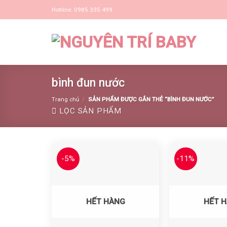
Skip
Hotline: 0985.335.499
to
content
bình đun nước
Trang chủ
/
SẢN PHẨM ĐƯỢC GẮN THẺ “BÌNH ĐUN NƯỚC”
LỌC SẢN PHẨM
-5%
-11%
Yêu thích
HẾT HÀNG
HẾT 