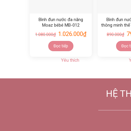
Bình đun nước đa năng
Bình đun nư
Moaz bébé MB-012
thông minh thế
BéBé – 
1.026.000
₫
7
1.080.000
₫
890.000
₫
Đọc tiếp
Đọc t
Yêu thích
Y
HỆ T