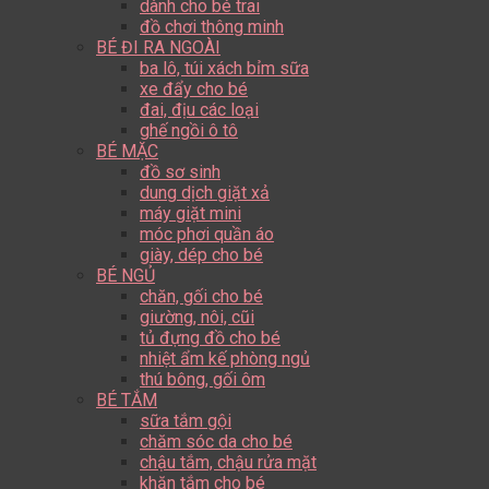
dành cho bé trai
đồ chơi thông minh
BÉ ĐI RA NGOÀI
ba lô, túi xách bỉm sữa
xe đẩy cho bé
đai, địu các loại
ghế ngồi ô tô
BÉ MẶC
đồ sơ sinh
dung dịch giặt xả
máy giặt mini
móc phơi quần áo
giày, dép cho bé
BÉ NGỦ
chăn, gối cho bé
giường, nôi, cũi
tủ đựng đồ cho bé
nhiệt ẩm kế phòng ngủ
thú bông, gối ôm
BÉ TẮM
sữa tắm gội
chăm sóc da cho bé
chậu tắm, chậu rửa mặt
khăn tắm cho bé