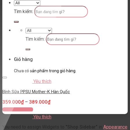
Tìm kiếm:
Tìm kiếm:
Giỏ hàng
Chưa có sản phẩm trong giỏ hàng.
Yêu thích
Bình Sữa PPSU Mother-K Hàn Quốc
359.000
₫
389.000
₫
–
Thêm vào giỏ hàng
Yêu thích
You need to assign Widgets to
"Shop Sidebar"
in
Appearance