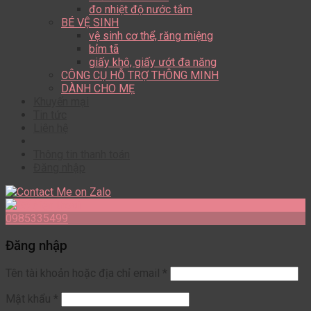
đo nhiệt độ nước tắm
BÉ VỆ SINH
vệ sinh cơ thể, răng miệng
bỉm tã
giấy khô, giấy ướt đa năng
CÔNG CỤ HỖ TRỢ THÔNG MINH
DÀNH CHO MẸ
Khuyến mại
Tin tức
Liên hệ
Thông tin thanh toán
Đăng nhập
0985335499
Đăng nhập
Tên tài khoản hoặc địa chỉ email
*
Mật khẩu
*