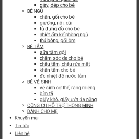
giày, dép cho bé
BÉ NGỦ
chăn, gối cho bé
giường, nôi, cũi
tủ đựng đồ cho bé
nhiệt ẩm kế phòng ngủ
thú bông, gối ôm
BÉ TẮM
sữa tắm gội
chăm sóc da cho bé
chậu tắm, chậu rửa mặt
khăn tắm cho bé
đo nhiệt độ nước tắm
BÉ VỆ SINH
vệ sinh cơ thể, răng miệng
bỉm tã
giấy khô, giấy ướt đa năng
CÔNG CỤ HỖ TRỢ THÔNG MINH
DÀNH CHO MẸ
Khuyến mại
Tin tức
Liên hệ