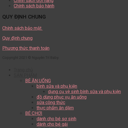
Chính sách đổi hàng
Chính sách bảo hành
QUY ĐỊNH CHUNG
Chính sách bảo mật
Quy định chung
Phương thức thanh toán
Copyright 2021 © Nguyên Trí Baby.
Trang chủ
SẢN PHẨM
BÉ ĂN UỐNG
bình sữa và phụ kiện
dụng cụ vệ sinh bình sữa và phụ kiện
đồ dùng phục vụ ăn uống
sữa công thức
thực phẩm ăn dặm
BÉ CHƠI
dành cho bé sơ sinh
dành cho bé gái