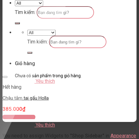
Tìm kiếm:
Tìm kiếm:
Giỏ hàng
Chưa có sản phẩm trong giỏ hàng.
Yêu thích
Hết hàng
Chậu tắm tai gấu Holla
385.000
₫
Thêm vào giỏ hàng
Yêu thích
You need to assign Widgets to
"Shop Sidebar"
in
Appearance