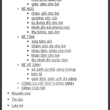
giày, dép cho bé
BÉ NGỦ
chăn, gối cho bé
giường, nôi, cũi
tủ đựng đồ cho bé
nhiệt ẩm kế phòng ngủ
thú bông, gối ôm
BÉ TẮM
sữa tắm gội
chăm sóc da cho bé
chậu tắm, chậu rửa mặt
khăn tắm cho bé
đo nhiệt độ nước tắm
BÉ VỆ SINH
vệ sinh cơ thể, răng miệng
bỉm tã
giấy khô, giấy ướt đa năng
CÔNG CỤ HỖ TRỢ THÔNG MINH
DÀNH CHO MẸ
Khuyến mại
Tin tức
Liên hệ