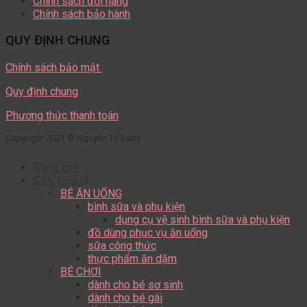
Chính sách đổi hàng
Chính sách bảo hành
QUY ĐỊNH CHUNG
Chính sách bảo mật
Quy định chung
Phương thức thanh toán
Copyright 2021 © Nguyên Trí Baby.
Trang chủ
SẢN PHẨM
BÉ ĂN UỐNG
bình sữa và phụ kiện
dụng cụ vệ sinh bình sữa và phụ kiện
đồ dùng phục vụ ăn uống
sữa công thức
thực phẩm ăn dặm
BÉ CHƠI
dành cho bé sơ sinh
dành cho bé gái