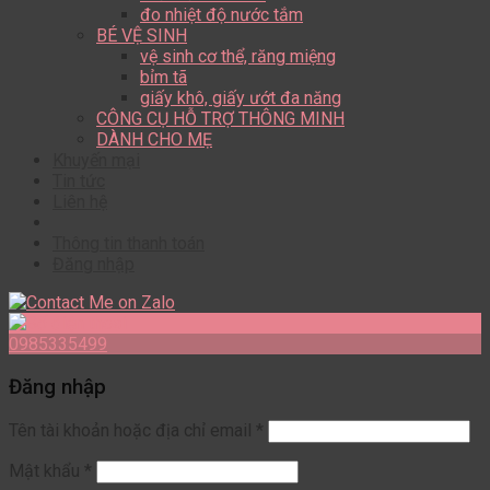
đo nhiệt độ nước tắm
BÉ VỆ SINH
vệ sinh cơ thể, răng miệng
bỉm tã
giấy khô, giấy ướt đa năng
CÔNG CỤ HỖ TRỢ THÔNG MINH
DÀNH CHO MẸ
Khuyến mại
Tin tức
Liên hệ
Thông tin thanh toán
Đăng nhập
0985335499
Đăng nhập
Tên tài khoản hoặc địa chỉ email
*
Mật khẩu
*