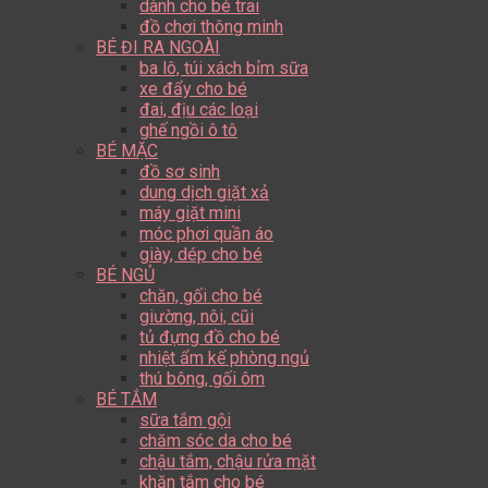
dành cho bé trai
đồ chơi thông minh
BÉ ĐI RA NGOÀI
ba lô, túi xách bỉm sữa
xe đẩy cho bé
đai, địu các loại
ghế ngồi ô tô
BÉ MẶC
đồ sơ sinh
dung dịch giặt xả
máy giặt mini
móc phơi quần áo
giày, dép cho bé
BÉ NGỦ
chăn, gối cho bé
giường, nôi, cũi
tủ đựng đồ cho bé
nhiệt ẩm kế phòng ngủ
thú bông, gối ôm
BÉ TẮM
sữa tắm gội
chăm sóc da cho bé
chậu tắm, chậu rửa mặt
khăn tắm cho bé