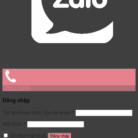
0985335499
Đăng nhập
Tên tài khoản hoặc địa chỉ email
*
Mật khẩu
*
Ghi nhớ mật khẩu
Đăng nhập