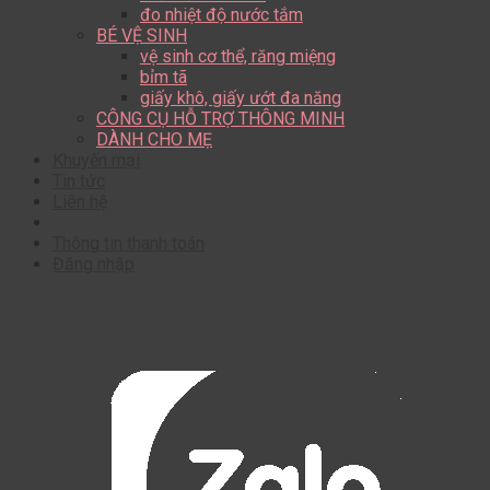
đo nhiệt độ nước tắm
BÉ VỆ SINH
vệ sinh cơ thể, răng miệng
bỉm tã
giấy khô, giấy ướt đa năng
CÔNG CỤ HỖ TRỢ THÔNG MINH
DÀNH CHO MẸ
Khuyến mại
Tin tức
Liên hệ
Thông tin thanh toán
Đăng nhập