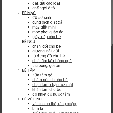
đai, địu các loại
ghế ngồi ô tô
BÉ MẶC
đồ sơ sinh
dung dịch giặt xả
máy giặt mini
móc phơi quần áo
giày, dép cho bé
BÉ NGỦ
chăn, gối cho bé
giường, nôi, cũi
tủ đựng đồ cho bé
nhiệt ẩm kế phòng ngủ
thú bông, gối ôm
BÉ TẮM
sữa tắm gội
chăm sóc da cho bé
chậu tắm, chậu rửa mặt
khăn tắm cho bé
đo nhiệt độ nước tắm
BÉ VỆ SINH
vệ sinh cơ thể, răng miệng
bỉm tã