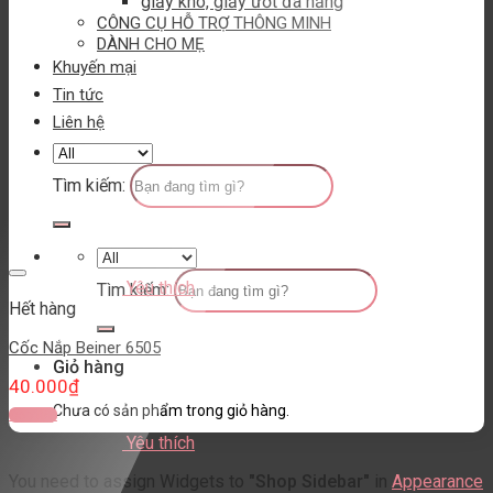
giấy khô, giấy ướt đa năng
CÔNG CỤ HỖ TRỢ THÔNG MINH
DÀNH CHO MẸ
Khuyến mại
Tin tức
Liên hệ
Tìm kiếm:
Yêu thích
Tìm kiếm:
Hết hàng
Cốc Nắp Beiner 6505
Giỏ hàng
40.000
₫
Chưa có sản phẩm trong giỏ hàng.
Đọc tiếp
Yêu thích
You need to assign Widgets to
"Shop Sidebar"
in
Appearance