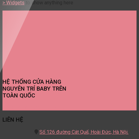
> Widgets
to show anything here
HỆ THỐNG CỬA HÀNG
NGUYÊN TRÍ BABY TRÊN
TOÀN QUỐC
Tìm Cửa Hàng Gần Bạn Nhất
LIÊN HỆ
Số 126 đường Cát Quế,
Hoài Đức, Hà Nội.