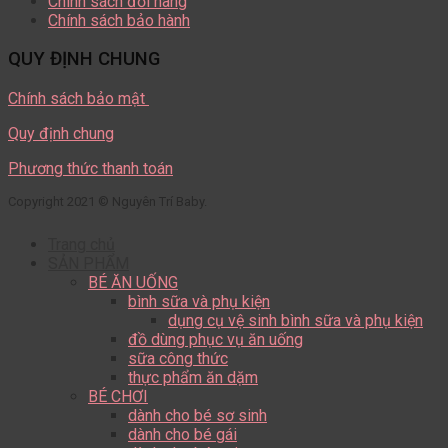
Chính sách đổi hàng
Chính sách bảo hành
QUY ĐỊNH CHUNG
Chính sách bảo mật
Quy định chung
Phương thức thanh toán
Copyright 2021 © Nguyên Trí Baby.
Trang chủ
SẢN PHẨM
BÉ ĂN UỐNG
bình sữa và phụ kiện
dụng cụ vệ sinh bình sữa và phụ kiện
đồ dùng phục vụ ăn uống
sữa công thức
thực phẩm ăn dặm
BÉ CHƠI
dành cho bé sơ sinh
dành cho bé gái