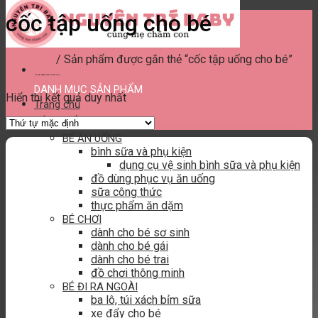
cốc tập uống cho bé
Trang chủ
/
Sản phẩm được gắn thẻ “cốc tập uống cho bé”
Menu
lọc sản phẩm
DANH MỤC SẢN PHẨM
Hiển thị kết quả duy nhất
Trang chủ
SẢN PHẨM
BÉ ĂN UỐNG
bình sữa và phụ kiện
dụng cụ vệ sinh bình sữa và phụ kiện
đồ dùng phục vụ ăn uống
sữa công thức
thực phẩm ăn dặm
BÉ CHƠI
dành cho bé sơ sinh
dành cho bé gái
dành cho bé trai
đồ chơi thông minh
BÉ ĐI RA NGOÀI
ba lô, túi xách bỉm sữa
xe đẩy cho bé