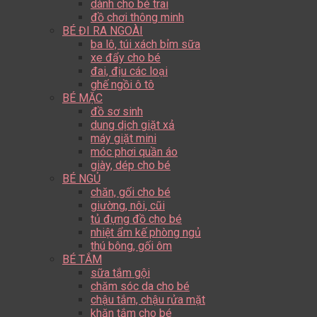
dành cho bé trai
đồ chơi thông minh
BÉ ĐI RA NGOÀI
ba lô, túi xách bỉm sữa
xe đẩy cho bé
đai, địu các loại
ghế ngồi ô tô
BÉ MẶC
đồ sơ sinh
dung dịch giặt xả
máy giặt mini
móc phơi quần áo
giày, dép cho bé
BÉ NGỦ
chăn, gối cho bé
giường, nôi, cũi
tủ đựng đồ cho bé
nhiệt ẩm kế phòng ngủ
thú bông, gối ôm
BÉ TẮM
sữa tắm gội
chăm sóc da cho bé
chậu tắm, chậu rửa mặt
khăn tắm cho bé