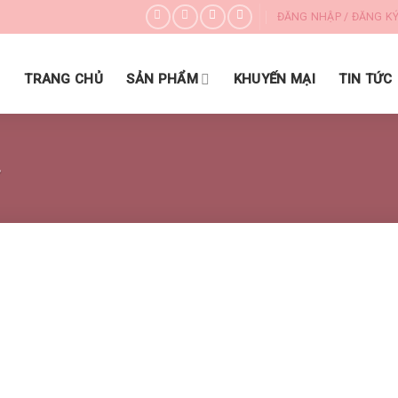
ĐĂNG NHẬP / ĐĂNG K
DANH MỤC SẢN PHẨM
TRANG CHỦ
SẢN PHẨM
KHUYẾN MẠI
TIN TỨC
”