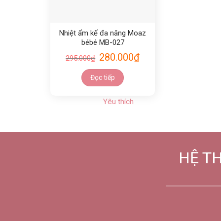
Nhiệt ẩm kế đa năng Moaz
bébé MB-027
280.000
₫
295.000
₫
Đọc tiếp
Yêu thích
HỆ T