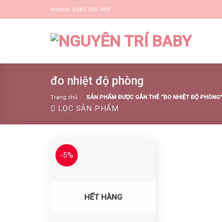
Skip
Hotline: 0985.335.499
to
content
đo nhiệt độ phòng
Trang chủ
/
SẢN PHẨM ĐƯỢC GẮN THẺ “ĐO NHIỆT ĐỘ PHÒNG
LỌC SẢN PHẨM
-5%
Yêu thích
HẾT HÀNG