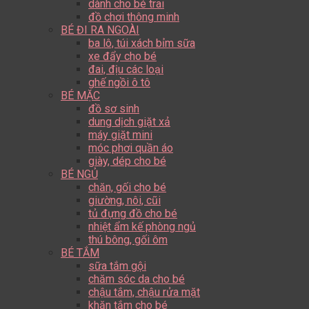
dành cho bé trai
đồ chơi thông minh
BÉ ĐI RA NGOÀI
ba lô, túi xách bỉm sữa
xe đẩy cho bé
đai, địu các loại
ghế ngồi ô tô
BÉ MẶC
đồ sơ sinh
dung dịch giặt xả
máy giặt mini
móc phơi quần áo
giày, dép cho bé
BÉ NGỦ
chăn, gối cho bé
giường, nôi, cũi
tủ đựng đồ cho bé
nhiệt ẩm kế phòng ngủ
thú bông, gối ôm
BÉ TẮM
sữa tắm gội
chăm sóc da cho bé
chậu tắm, chậu rửa mặt
khăn tắm cho bé