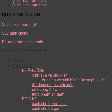
Chính sách đổi hàng
Chính sách bảo hành
QUY ĐỊNH CHUNG
Chính sách bảo mật
Quy định chung
Phương thức thanh toán
Copyright 2021 © Nguyên Trí Baby.
Trang chủ
SẢN PHẨM
BÉ ĂN UỐNG
bình sữa và phụ kiện
dụng cụ vệ sinh bình sữa và phụ kiện
đồ dùng phục vụ ăn uống
sữa công thức
thực phẩm ăn dặm
BÉ CHƠI
dành cho bé sơ sinh
dành cho bé gái