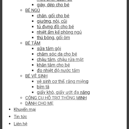
giày, dép cho bé
BÉ NGỦ
chăn, gối cho bé
giường, nôi, cũi
tủ đựng đồ cho bé
nhiệt ẩm kế phòng ngủ
thú bông, gối ôm
BÉ TẮM
sữa tắm gội
chăm sóc da cho bé
chậu tắm, chậu rửa mặt
khăn tắm cho bé
đo nhiệt độ nước tắm
BÉ VỆ SINH
vệ sinh cơ thể, răng miệng
bỉm tã
giấy khô, giấy ướt đa năng
CÔNG CỤ HỖ TRỢ THÔNG MINH
DÀNH CHO MẸ
Khuyến mại
Tin tức
Liên hệ