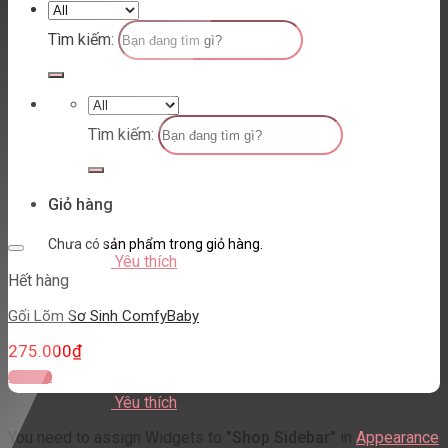
Tìm kiếm:
Tìm kiếm:
Giỏ hàng
Chưa có sản phẩm trong giỏ hàng.
Yêu thích
Hết hàng
Gối Lõm Sơ Sinh ComfyBaby
275.000
₫
Đọc tiếp
Yêu thích
You need to assign Widgets to
"Shop Sidebar"
in
Appearance