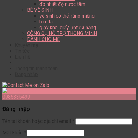
đo nhiệt độ nước tắm
BÉ VỆ SINH
vệ sinh cơ thể, răng miệng
bỉm tã
giấy khô, giấy ướt đa năng
CÔNG CỤ HỖ TRỢ THÔNG MINH
DÀNH CHO MẸ
Khuyến mại
Tin tức
Liên hệ
Thông tin thanh toán
Đăng nhập
0985335499
Đăng nhập
Tên tài khoản hoặc địa chỉ email
*
Mật khẩu
*