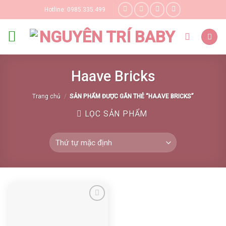
Skip
Hotline: 0985.335.499
to
content
Haave Bricks
Trang chủ
/
SẢN PHẨM ĐƯỢC GẮN THẺ “HAAVE BRICKS”
LỌC SẢN PHẨM
Yêu thích