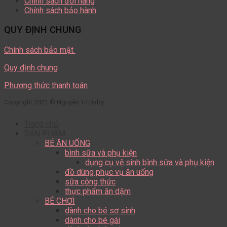
Chính sách đổi hàng
Chính sách bảo hành
QUY ĐỊNH CHUNG
Chính sách bảo mật
Quy định chung
Phương thức thanh toán
Copyright 2021 © Nguyên Trí Baby.
Trang chủ
SẢN PHẨM
BÉ ĂN UỐNG
bình sữa và phụ kiện
dụng cụ vệ sinh bình sữa và phụ kiện
đồ dùng phục vụ ăn uống
sữa công thức
thực phẩm ăn dặm
BÉ CHƠI
dành cho bé sơ sinh
dành cho bé gái