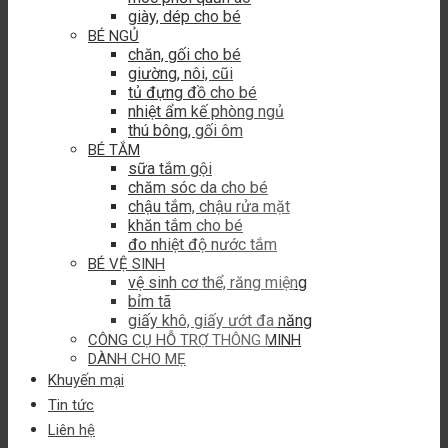
giày, dép cho bé
BÉ NGỦ
chăn, gối cho bé
giường, nôi, cũi
tủ đựng đồ cho bé
nhiệt ẩm kế phòng ngủ
thú bông, gối ôm
BÉ TẮM
sữa tắm gội
chăm sóc da cho bé
chậu tắm, chậu rửa mặt
khăn tắm cho bé
đo nhiệt độ nước tắm
BÉ VỆ SINH
vệ sinh cơ thể, răng miệng
bỉm tã
giấy khô, giấy ướt đa năng
CÔNG CỤ HỖ TRỢ THÔNG MINH
DÀNH CHO MẸ
Khuyến mại
Tin tức
Liên hệ