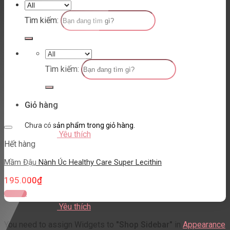
Tìm kiếm:
Tìm kiếm:
Giỏ hàng
Chưa có sản phẩm trong giỏ hàng.
Yêu thích
Hết hàng
Mầm Đậu Nành Úc Healthy Care Super Lecithin
195.000
₫
Đọc tiếp
Yêu thích
You need to assign Widgets to
"Shop Sidebar"
in
Appearance