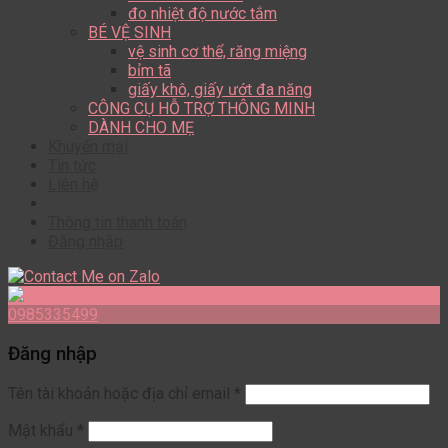
đo nhiệt độ nước tắm
BÉ VỆ SINH
vệ sinh cơ thể, răng miệng
bỉm tã
giấy khô, giấy ướt đa năng
CÔNG CỤ HỖ TRỢ THÔNG MINH
DÀNH CHO MẸ
Khuyến mại
Tin tức
Liên hệ
Thông tin thanh toán
Đăng nhập
0985335499
Đăng nhập
Tên tài khoản hoặc địa chỉ email
*
Mật khẩu
*