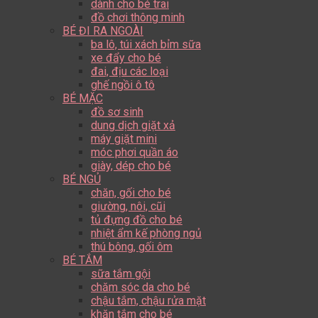
dành cho bé trai
đồ chơi thông minh
BÉ ĐI RA NGOÀI
ba lô, túi xách bỉm sữa
xe đẩy cho bé
đai, địu các loại
ghế ngồi ô tô
BÉ MẶC
đồ sơ sinh
dung dịch giặt xả
máy giặt mini
móc phơi quần áo
giày, dép cho bé
BÉ NGỦ
chăn, gối cho bé
giường, nôi, cũi
tủ đựng đồ cho bé
nhiệt ẩm kế phòng ngủ
thú bông, gối ôm
BÉ TẮM
sữa tắm gội
chăm sóc da cho bé
chậu tắm, chậu rửa mặt
khăn tắm cho bé