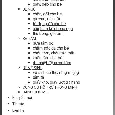
giày, dép cho bé
BÉ NGỦ
chăn, gối cho bé
giường, nôi, cũi
tủ đựng đồ cho bé
nhiệt ẩm kế phòng ngủ
thú bông, gối ôm
BÉ TẮM
sữa tắm gội
chăm sóc da cho bé
chậu tắm, chậu rửa mặt
khăn tắm cho bé
đo nhiệt độ nước tắm
BÉ VỆ SINH
vệ sinh cơ thể, răng miệng
bỉm tã
giấy khô, giấy ướt đa năng
CÔNG CỤ HỖ TRỢ THÔNG MINH
DÀNH CHO MẸ
Khuyến mại
Tin tức
Liên hệ