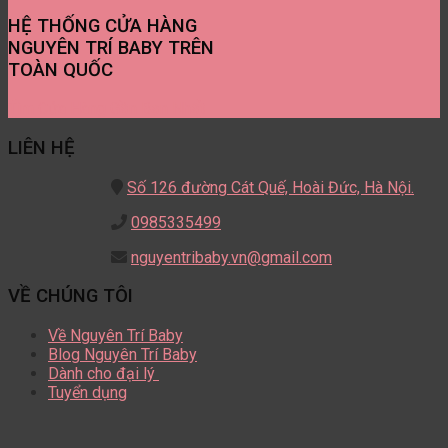
HỆ THỐNG CỬA HÀNG
NGUYÊN TRÍ BABY TRÊN
TOÀN QUỐC
Tìm Cửa Hàng Gần Bạn Nhất
LIÊN HỆ
Số 126 đường Cát Quế,
Hoài Đức, Hà Nội.
0985335499
nguyentribaby.vn@gmail.com
VỀ CHÚNG TÔI
Về Nguyên Trí Baby
Blog Nguyên Trí Baby
Dành cho đại lý
Tuyển dụng