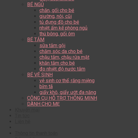
BÉ NGỦ
chăn, gối cho bé
giường, nôi, cũi
tủ đựng đồ cho bé
nhiệt ẩm kế phòng ngủ
thú bông, gối ôm
BÉ TẮM
sữa tắm gội
chăm sóc da cho bé
chậu tắm, chậu rửa mặt
khăn tắm cho bé
đo nhiệt độ nước tắm
BÉ VỆ SINH
vệ sinh cơ thể, răng miệng
bỉm tã
giấy khô, giấy ướt đa năng
CÔNG CỤ HỖ TRỢ THÔNG MINH
DÀNH CHO MẸ
Khuyến mại
Tin tức
Liên hệ
Thông tin thanh toán