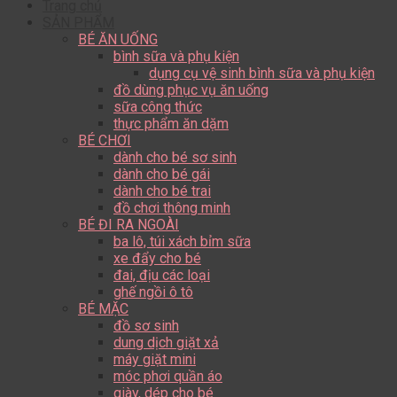
Trang chủ
SẢN PHẨM
BÉ ĂN UỐNG
bình sữa và phụ kiện
dụng cụ vệ sinh bình sữa và phụ kiện
đồ dùng phục vụ ăn uống
sữa công thức
thực phẩm ăn dặm
BÉ CHƠI
dành cho bé sơ sinh
dành cho bé gái
dành cho bé trai
đồ chơi thông minh
BÉ ĐI RA NGOÀI
ba lô, túi xách bỉm sữa
xe đẩy cho bé
đai, địu các loại
ghế ngồi ô tô
BÉ MẶC
đồ sơ sinh
dung dịch giặt xả
máy giặt mini
móc phơi quần áo
giày, dép cho bé