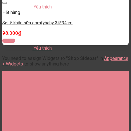
Yêu thích
Hết hàng
Set 5 khăn sữa comfybaby 34*34cm
98.000
₫
Đọc tiếp
Yêu thích
You need to assign Widgets to
"Shop Sidebar"
in
Appearance
> Widgets
to show anything here