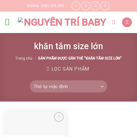
Skip
Hotline: 0985.335.499
to
content
khăn tắm size lớn
Trang chủ
/
SẢN PHẨM ĐƯỢC GẮN THẺ “KHĂN TẮM SIZE LỚN”
LỌC SẢN PHẨM
Yêu thích