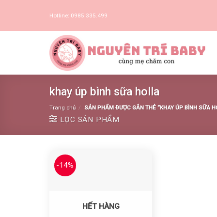
Skip
Hotline: 0985.335.499
to
content
khay úp bình sữa holla
Trang chủ
/
SẢN PHẨM ĐƯỢC GẮN THẺ “KHAY ÚP BÌNH SỮA H
LỌC SẢN PHẨM
-14%
Yêu thích
HẾT HÀNG