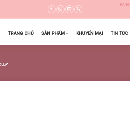
ĐĂNG
DANH MỤC SẢN PHẨM
TRANG CHỦ
SẢN PHẨM
KHUYẾN MẠI
TIN TỨC
OLLA”