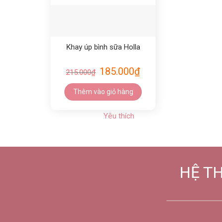
Khay úp bình sữa Holla
185.000
₫
215.000
₫
Thêm vào giỏ hàng
Yêu thích
HỆ T