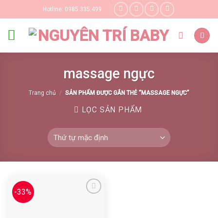
Skip
Hotline: 0985.335.499
to
content
massage ngực
Trang chủ
/
SẢN PHẨM ĐƯỢC GẮN THẺ “MASSAGE NGỰC”
LỌC SẢN PHẨM
-33%
Yêu thích