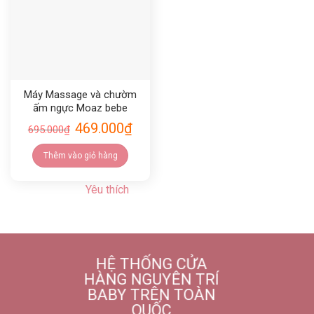
Máy Massage và chườm
ấm ngực Moaz bebe
MB109
469.000
₫
695.000
₫
Thêm vào giỏ hàng
Yêu thích
HỆ THỐNG CỬA
HÀNG NGUYÊN TRÍ
BABY TRÊN TOÀN
QUỐC