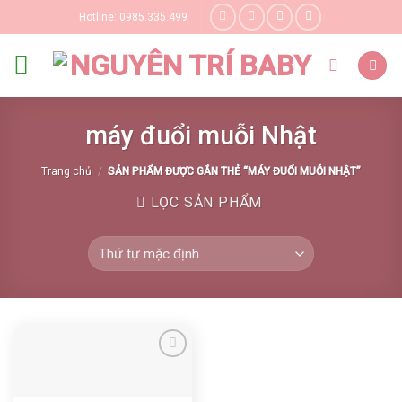
Skip
Hotline: 0985.335.499
to
content
máy đuổi muỗi Nhật
Trang chủ
/
SẢN PHẨM ĐƯỢC GẮN THẺ “MÁY ĐUỔI MUỖI NHẬT”
LỌC SẢN PHẨM
Yêu thích