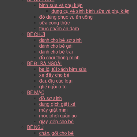
bình sữa và phụ kiện
dụng cụ vệ sinh bình sữa và phụ kiện
đồ dùng phục vụ ăn uống
sữa công thức
thực phẩm ăn dặm
BÉ CHƠI
dành cho bé sơ sinh
dành cho bé gái
dành cho bé trai
đồ chơi thông minh
BÉ ĐI RA NGOÀI
ba lô, túi xách bỉm sữa
xe đẩy cho bé
đai, địu các loại
ghế ngồi ô tô
BÉ MẶC
đồ sơ sinh
dung dịch giặt xả
máy giặt mini
móc phơi quần áo
giày, dép cho bé
BÉ NGỦ
chăn, gối cho bé