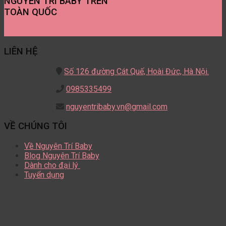
NGUYÊN TRÍ BABY TRÊN
TOÀN QUỐC
Tìm Cửa Hàng Gần Bạn Nhất
LIÊN HỆ
Số 126 đường Cát Quế,
Hoài Đức, Hà Nội.
0985335499
nguyentribaby.vn@gmail.com
VỀ CHÚNG TÔI
Về Nguyên Trí Baby
Blog Nguyên Trí Baby
Dành cho đại lý
Tuyển dụng