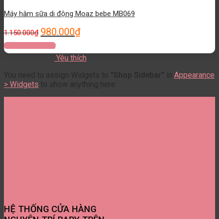
Máy hâm sữa di động Moaz bebe MB069
980.000
₫
1.150.000
₫
Thêm vào giỏ hàng
Yêu thích
You need to assign Widgets to
"Shop Sidebar"
in
Appearance
> Widgets
to show anything here
HỆ THỐNG CỬA HÀNG