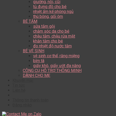
giường, nôi, cũi
tủ đựng đồ cho bé
nhiệt ẩm kế phòng ngủ
thú bông, gối ôm
BÉ TẮM
sữa tắm gội
chăm sóc da cho bé
chậu tắm, chậu rửa mặt
khăn tắm cho bé
đo nhiệt độ nước tắm
BÉ VỆ SINH
vệ sinh cơ thể, răng miệng
bỉm tã
giấy khô, giấy ướt đa năng
CÔNG CỤ HỖ TRỢ THÔNG MINH
DÀNH CHO MẸ
Khuyến mại
Tin tức
Liên hệ
Thông tin thanh toán
Đăng nhập