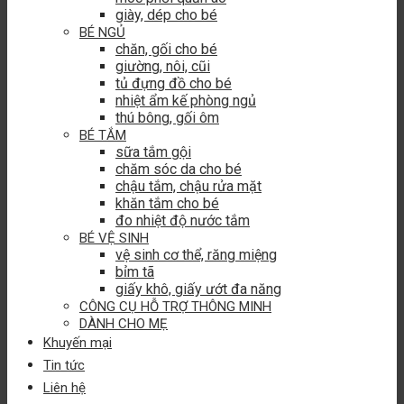
giày, dép cho bé
BÉ NGỦ
chăn, gối cho bé
giường, nôi, cũi
tủ đựng đồ cho bé
nhiệt ẩm kế phòng ngủ
thú bông, gối ôm
BÉ TẮM
sữa tắm gội
chăm sóc da cho bé
chậu tắm, chậu rửa mặt
khăn tắm cho bé
đo nhiệt độ nước tắm
BÉ VỆ SINH
vệ sinh cơ thể, răng miệng
bỉm tã
giấy khô, giấy ướt đa năng
CÔNG CỤ HỖ TRỢ THÔNG MINH
DÀNH CHO MẸ
Khuyến mại
Tin tức
Liên hệ