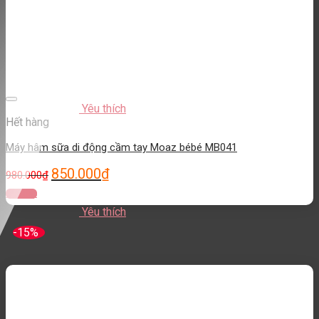
Yêu thích
Hết hàng
Máy hâm sữa di động cầm tay Moaz bébé MB041
850.000
₫
980.000
₫
Đọc tiếp
Yêu thích
-15%