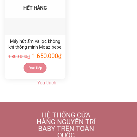
HẾT HÀNG
Máy hút ẩm và lọc không
khí thông minh Moaz bebe
MB078
1.650.000
₫
1.800.000
₫
Đọc tiếp
Yêu thích
HỆ THỐNG CỬA
HÀNG NGUYÊN TRÍ
BABY TRÊN TOÀN
QUỐC