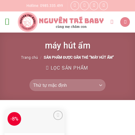
Skip
Hotline: 0985.335.499
to
content
máy hút ẩm
Trang chủ
/
SẢN PHẨM ĐƯỢC GẮN THẺ “MÁY HÚT ẨM”
LỌC SẢN PHẨM
-8%
Yêu thích