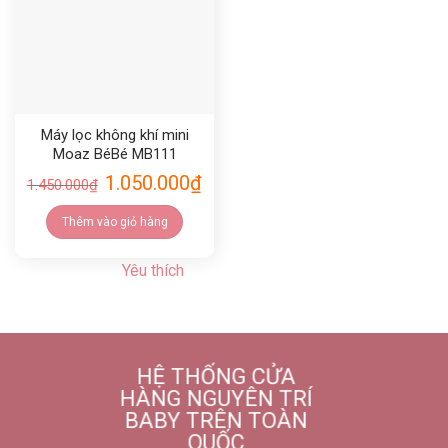
Máy lọc không khí mini
Moaz BéBé MB111
1.050.000
₫
1.450.000
₫
Thêm vào giỏ hàng
Yêu thích
HỆ THỐNG CỬA
HÀNG NGUYÊN TRÍ
BABY TRÊN TOÀN
QUỐC