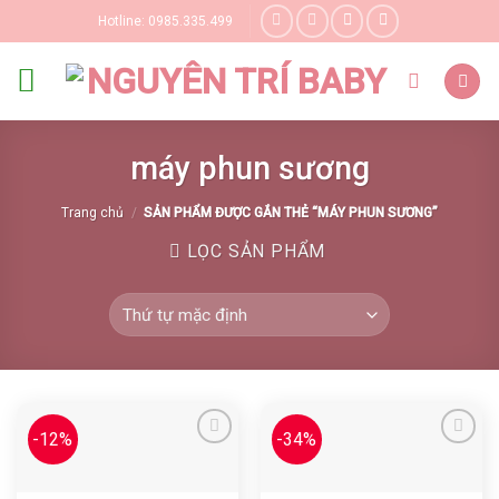
Skip
Hotline: 0985.335.499
to
content
máy phun sương
Trang chủ
/
SẢN PHẨM ĐƯỢC GẮN THẺ “MÁY PHUN SƯƠNG”
LỌC SẢN PHẨM
-12%
-34%
Yêu thích
Yêu thích