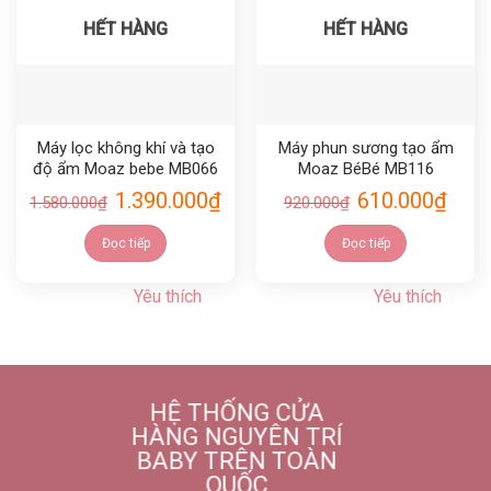
HẾT HÀNG
HẾT HÀNG
Máy lọc không khí và tạo
Máy phun sương tạo ẩm
độ ẩm Moaz bebe MB066
Moaz BéBé MB116
1.390.000
₫
610.000
₫
1.580.000
₫
920.000
₫
Đọc tiếp
Đọc tiếp
Yêu thích
Yêu thích
HỆ THỐNG CỬA
HÀNG NGUYÊN TRÍ
BABY TRÊN TOÀN
QUỐC