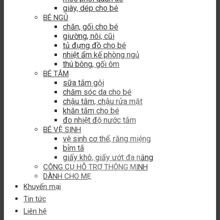
giày, dép cho bé
BÉ NGỦ
chăn, gối cho bé
giường, nôi, cũi
tủ đựng đồ cho bé
nhiệt ẩm kế phòng ngủ
thú bông, gối ôm
BÉ TẮM
sữa tắm gội
chăm sóc da cho bé
chậu tắm, chậu rửa mặt
khăn tắm cho bé
đo nhiệt độ nước tắm
BÉ VỆ SINH
vệ sinh cơ thể, răng miệng
bỉm tã
giấy khô, giấy ướt đa năng
CÔNG CỤ HỖ TRỢ THÔNG MINH
DÀNH CHO MẸ
Khuyến mại
Tin tức
Liên hệ