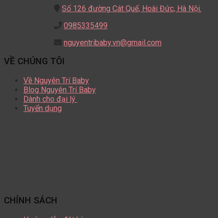
Số 126 đường Cát Quế,
Hoài Đức, Hà Nội.
0985335499
nguyentribaby.vn@gmail.com
VỀ CHÚNG TÔI
Về Nguyên Trí Baby
Blog Nguyên Trí Baby
Dành cho đại lý
Tuyển dụng
CHÍNH SÁCH