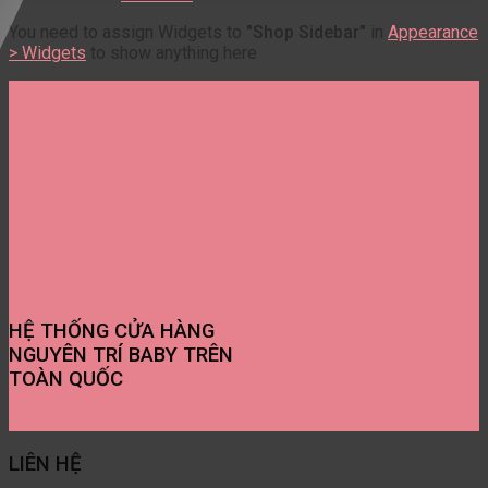
You need to assign Widgets to
"Shop Sidebar"
in
Appearance
> Widgets
to show anything here
HỆ THỐNG CỬA HÀNG
NGUYÊN TRÍ BABY TRÊN
TOÀN QUỐC
Tìm Cửa Hàng Gần Bạn Nhất
LIÊN HỆ