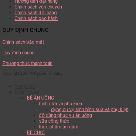
Hướng dẫn đặt hàng
Chính sách vận chuyển
Chính sách đổi hàng
Chính sách bảo hành
QUY ĐỊNH CHUNG
Chính sách bảo mật
Quy định chung
Phương thức thanh toán
Copyright 2021 © Nguyên Trí Baby.
Trang chủ
SẢN PHẨM
BÉ ĂN UỐNG
bình sữa và phụ kiện
dụng cụ vệ sinh bình sữa và phụ kiện
đồ dùng phục vụ ăn uống
sữa công thức
thực phẩm ăn dặm
BÉ CHƠI