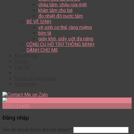
chậu tắm, chậu rửa mặt
khăn tắm cho bé
đo nhiệt độ nước tắm
BÉ VỆ SINH
vệ sinh cơ thể, răng miệng
bỉm tã
giấy khô, giấy ướt đa năng
CÔNG CỤ HỖ TRỢ THÔNG MINH
DÀNH CHO MẸ
Khuyến mại
Tin tức
Liên hệ
Thông tin thanh toán
Đăng nhập
0985335499
Đăng nhập
Tên tài khoản hoặc địa chỉ email
*