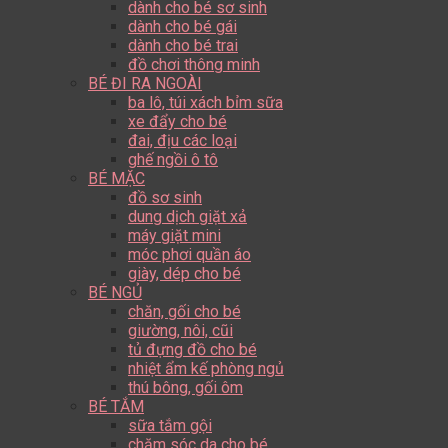
dành cho bé sơ sinh
dành cho bé gái
dành cho bé trai
đồ chơi thông minh
BÉ ĐI RA NGOÀI
ba lô, túi xách bỉm sữa
xe đẩy cho bé
đai, địu các loại
ghế ngồi ô tô
BÉ MẶC
đồ sơ sinh
dung dịch giặt xả
máy giặt mini
móc phơi quần áo
giày, dép cho bé
BÉ NGỦ
chăn, gối cho bé
giường, nôi, cũi
tủ đựng đồ cho bé
nhiệt ẩm kế phòng ngủ
thú bông, gối ôm
BÉ TẮM
sữa tắm gội
chăm sóc da cho bé