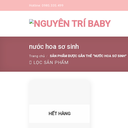
Skip
Hotline: 0985.335.499
to
content
nước hoa sơ sinh
Trang chủ
/
SẢN PHẨM ĐƯỢC GẮN THẺ “NƯỚC HOA SƠ SINH”
LỌC SẢN PHẨM
Yêu thích
HẾT HÀNG