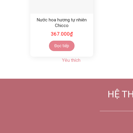
Nước hoa hương tự nhiên
Chicco
367.000
₫
Đọc tiếp
Yêu thích
HỆ T