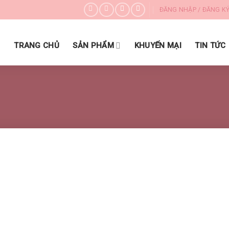
ĐĂNG NHẬP / ĐĂNG K
DANH MỤC SẢN PHẨM
TRANG CHỦ
SẢN PHẨM
KHUYẾN MẠI
TIN TỨC