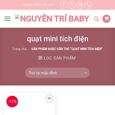
Skip
Hotline: 0985.335.499
to
content
quạt mini tích điện
Trang chủ
/
SẢN PHẨM ĐƯỢC GẮN THẺ “QUẠT MINI TÍCH ĐIỆN”
LỌC SẢN PHẨM
-11%
Yêu thích