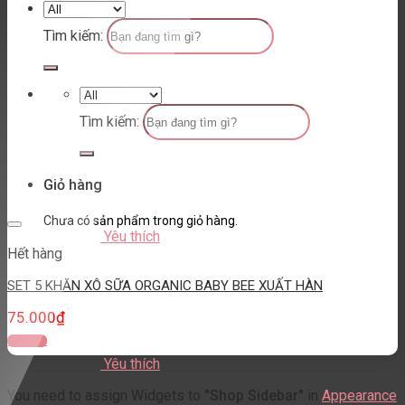
Tìm kiếm:
Tìm kiếm:
Giỏ hàng
Chưa có sản phẩm trong giỏ hàng.
Yêu thích
Hết hàng
SET 5 KHĂN XÔ SỮA ORGANIC BABY BEE XUẤT HÀN
75.000
₫
Đọc tiếp
Yêu thích
You need to assign Widgets to
"Shop Sidebar"
in
Appearance