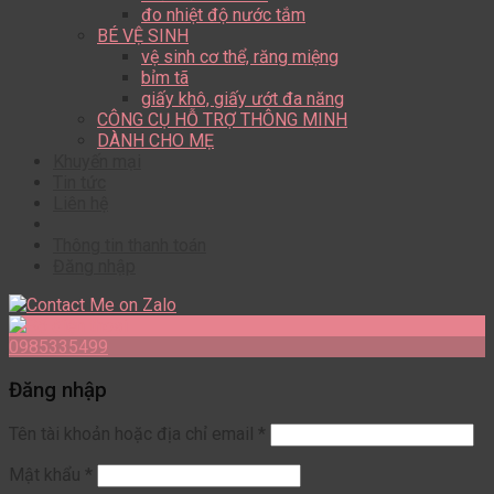
đo nhiệt độ nước tắm
BÉ VỆ SINH
vệ sinh cơ thể, răng miệng
bỉm tã
giấy khô, giấy ướt đa năng
CÔNG CỤ HỖ TRỢ THÔNG MINH
DÀNH CHO MẸ
Khuyến mại
Tin tức
Liên hệ
Thông tin thanh toán
Đăng nhập
0985335499
Đăng nhập
Tên tài khoản hoặc địa chỉ email
*
Mật khẩu
*