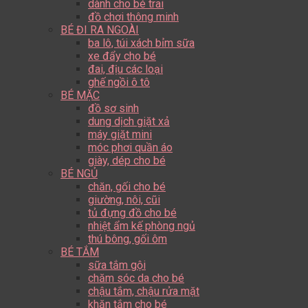
dành cho bé trai
đồ chơi thông minh
BÉ ĐI RA NGOÀI
ba lô, túi xách bỉm sữa
xe đẩy cho bé
đai, địu các loại
ghế ngồi ô tô
BÉ MẶC
đồ sơ sinh
dung dịch giặt xả
máy giặt mini
móc phơi quần áo
giày, dép cho bé
BÉ NGỦ
chăn, gối cho bé
giường, nôi, cũi
tủ đựng đồ cho bé
nhiệt ẩm kế phòng ngủ
thú bông, gối ôm
BÉ TẮM
sữa tắm gội
chăm sóc da cho bé
chậu tắm, chậu rửa mặt
khăn tắm cho bé