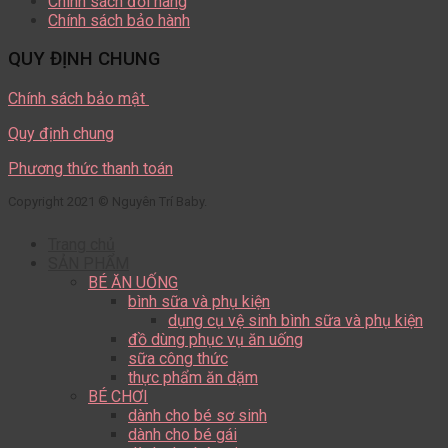
Chính sách đổi hàng
Chính sách bảo hành
QUY ĐỊNH CHUNG
Chính sách bảo mật
Quy định chung
Phương thức thanh toán
Copyright 2021 © Nguyên Trí Baby.
Trang chủ
SẢN PHẨM
BÉ ĂN UỐNG
bình sữa và phụ kiện
dụng cụ vệ sinh bình sữa và phụ kiện
đồ dùng phục vụ ăn uống
sữa công thức
thực phẩm ăn dặm
BÉ CHƠI
dành cho bé sơ sinh
dành cho bé gái