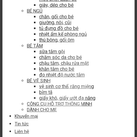
giày, dép cho bé
BÉ NGỦ
chăn, gối cho bé
giường, nôi, cũi
tủ đựng đồ cho bé
nhiệt ẩm kế phòng ngủ
thú bông, gối ôm
BÉ TẮM
sữa tắm gội
chăm sóc da cho bé
chậu tắm, chậu rửa mặt
khăn tắm cho bé
đo nhiệt độ nước tắm
BÉ VỆ SINH
vệ sinh cơ thể, răng miệng
bỉm tã
giấy khô, giấy ướt đa năng
CÔNG CỤ HỖ TRỢ THÔNG MINH
DÀNH CHO MẸ
Khuyến mại
Tin tức
Liên hệ