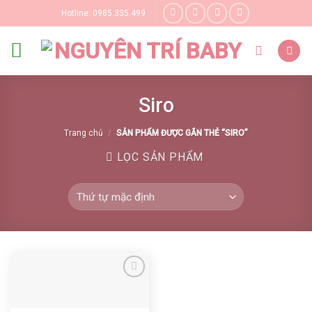
Skip
Hotline: 0985.335.499
to
content
Siro
Trang chủ
/
SẢN PHẨM ĐƯỢC GẮN THẺ “SIRO”
LỌC SẢN PHẨM
Yêu thích