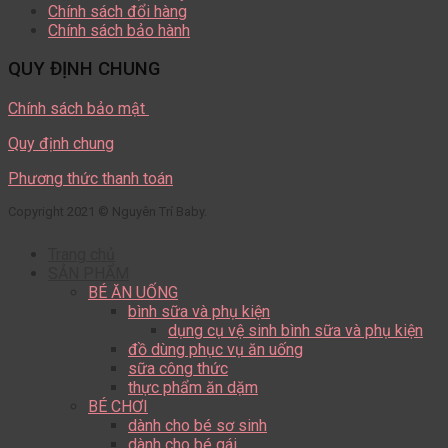
Chính sách đổi hàng
Chính sách bảo hành
QUY ĐỊNH CHUNG
Chính sách bảo mật
Quy định chung
Phương thức thanh toán
Copyright 2021 © Nguyên Trí Baby.
Trang chủ
SẢN PHẨM
BÉ ĂN UỐNG
bình sữa và phụ kiện
dụng cụ vệ sinh bình sữa và phụ kiện
đồ dùng phục vụ ăn uống
sữa công thức
thực phẩm ăn dặm
BÉ CHƠI
dành cho bé sơ sinh
dành cho bé gái