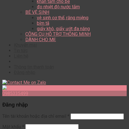
khăn tắm cho bé
đo nhiệt độ nước tắm
BÉ VỆ SINH
vệ sinh cơ thể, răng miệng
bỉm tã
giấy khô, giấy ướt đa năng
CÔNG CỤ HỖ TRỢ THÔNG MINH
DÀNH CHO MẸ
Khuyến mại
Tin tức
Liên hệ
Thông tin thanh toán
Đăng nhập
0985335499
Đăng nhập
Tên tài khoản hoặc địa chỉ email
*
Mật khẩu
*