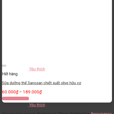
Yêu thích
Hết hàng
Sữa dưỡng thể Sanosan chiết xuất olive hữu cơ
60.000
₫
189.000
₫
–
Thêm vào giỏ hàng
Yêu thích
You need to assign Widgets to
"Shop Sidebar"
in
Appearance