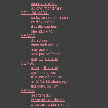
dành cho bé trai
đồ chơi thông minh
BÉ ĐI RA NGOÀI
ba lô, túi xách bỉm sữa
xe đẩy cho bé
đai, địu các loại
ghế ngồi ô tô
BÉ MẶC
đồ sơ sinh
dung dịch giặt xả
máy giặt mini
móc phơi quần áo
giày, dép cho bé
BÉ NGỦ
chăn, gối cho bé
giường, nôi, cũi
tủ đựng đồ cho bé
nhiệt ẩm kế phòng ngủ
thú bông, gối ôm
BÉ TẮM
sữa tắm gội
chăm sóc da cho bé
chậu tắm, chậu rửa mặt