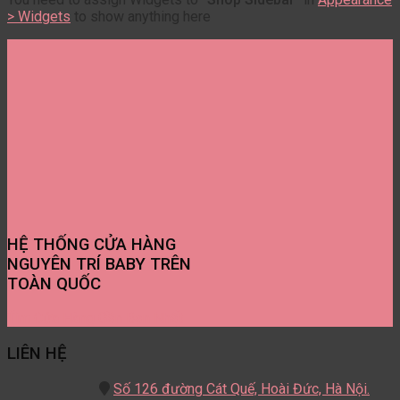
> Widgets
to show anything here
HỆ THỐNG CỬA HÀNG
NGUYÊN TRÍ BABY TRÊN
TOÀN QUỐC
Tìm Cửa Hàng Gần Bạn Nhất
LIÊN HỆ
Số 126 đường Cát Quế,
Hoài Đức, Hà Nội.