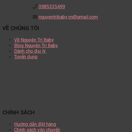
0985335499
nguyentribaby.vn@gmail.com
VỀ CHÚNG TÔI
Về Nguyên Trí Baby
Blog Nguyên Trí Baby
Dành cho đại lý
Tuyển dụng
CHÍNH SÁCH
Hướng dẫn đặt hàng
Chính sách vận chuyển