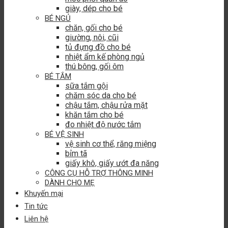
giày, dép cho bé
BÉ NGỦ
chăn, gối cho bé
giường, nôi, cũi
tủ đựng đồ cho bé
nhiệt ẩm kế phòng ngủ
thú bông, gối ôm
BÉ TẮM
sữa tắm gội
chăm sóc da cho bé
chậu tắm, chậu rửa mặt
khăn tắm cho bé
đo nhiệt độ nước tắm
BÉ VỆ SINH
vệ sinh cơ thể, răng miệng
bỉm tã
giấy khô, giấy ướt đa năng
CÔNG CỤ HỖ TRỢ THÔNG MINH
DÀNH CHO MẸ
Khuyến mại
Tin tức
Liên hệ