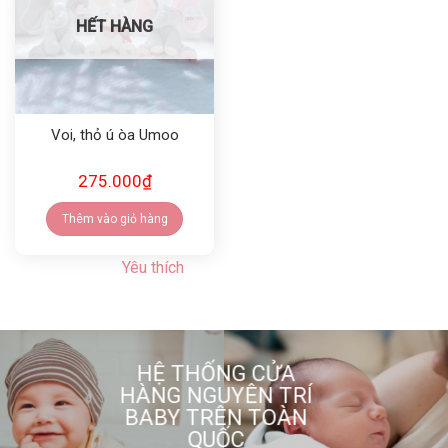
HẾT HÀNG
Voi, thỏ ú òa Umoo
275.000
₫
Thêm vào giỏ hàng
Yêu thích
HỆ THỐNG CỬA
HÀNG NGUYÊN TRÍ
BABY TRÊN TOÀN
QUỐC