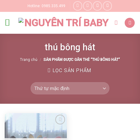
Skip
Hotline: 0985.335.499
to
content
thú bông hát
Trang chủ
/
SẢN PHẨM ĐƯỢC GẮN THẺ “THÚ BÔNG HÁT”
LỌC SẢN PHẨM
Yêu thích