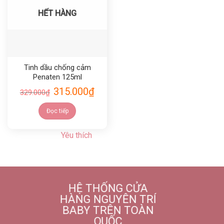
HẾT HÀNG
Tinh dầu chống cảm
Penaten 125ml
315.000
₫
329.000
₫
Đọc tiếp
Yêu thích
HỆ THỐNG CỬA
HÀNG NGUYÊN TRÍ
BABY TRÊN TOÀN
QUỐC