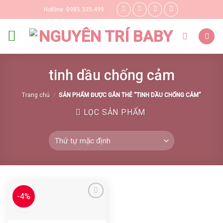
Skip
Hotline: 0985.335.499
to
content
tinh dầu chống cảm
Trang chủ
/
SẢN PHẨM ĐƯỢC GẮN THẺ “TINH DẦU CHỐNG CẢM”
LỌC SẢN PHẨM
-4%
Yêu thích