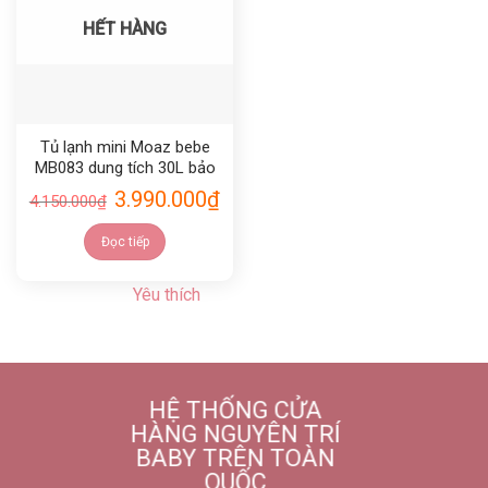
HẾT HÀNG
Tủ lạnh mini Moaz bebe
MB083 dung tích 30L bảo
hành 12 tháng chính hãng
3.990.000
₫
4.150.000
₫
Đọc tiếp
Yêu thích
HỆ THỐNG CỬA
HÀNG NGUYÊN TRÍ
BABY TRÊN TOÀN
QUỐC