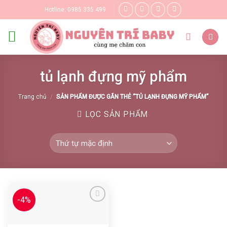
Skip
Hotline: 0985.335.499
to
content
tủ lạnh đựng mỹ phẩm
Trang chủ
/
SẢN PHẨM ĐƯỢC GẮN THẺ “TỦ LẠNH ĐỰNG MỸ PHẨM”
LỌC SẢN PHẨM
-4%
Yêu thích