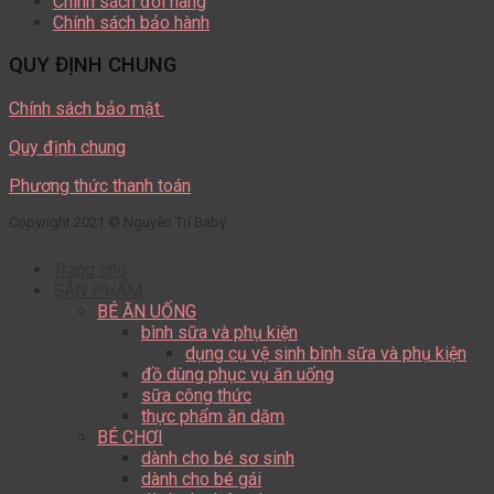
Chính sách đổi hàng
Chính sách bảo hành
QUY ĐỊNH CHUNG
Chính sách bảo mật
Quy định chung
Phương thức thanh toán
Copyright 2021 © Nguyên Trí Baby.
Trang chủ
SẢN PHẨM
BÉ ĂN UỐNG
bình sữa và phụ kiện
dụng cụ vệ sinh bình sữa và phụ kiện
đồ dùng phục vụ ăn uống
sữa công thức
thực phẩm ăn dặm
BÉ CHƠI
dành cho bé sơ sinh
dành cho bé gái