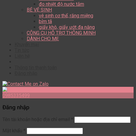
đo nhiệt độ nước tắm
BÉ VỆ SINH
vệ sinh cơ thể, răng miệng
bỉm tã
giấy khô, giấy ướt đa năng
CÔNG CỤ HỖ TRỢ THÔNG MINH
DÀNH CHO MẸ
Khuyến mại
Tin tức
Liên hệ
Thông tin thanh toán
Đăng nhập
0985335499
Đăng nhập
Tên tài khoản hoặc địa chỉ email
*
Mật khẩu
*