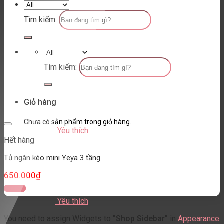
Tìm kiếm:
Tìm kiếm:
Giỏ hàng
Chưa có sản phẩm trong giỏ hàng.
Yêu thích
Hết hàng
Tủ ngăn kéo mini Yeya 3 tầng
650.000
₫
Đọc tiếp
Yêu thích
You need to assign Widgets to
"Shop Sidebar"
in
Appearance