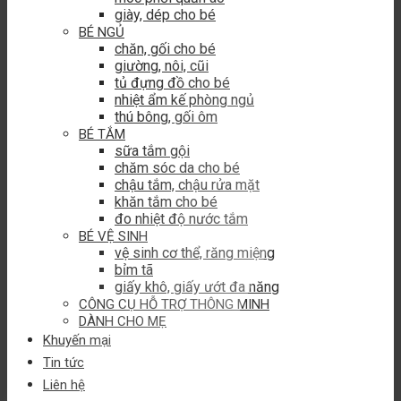
giày, dép cho bé
BÉ NGỦ
chăn, gối cho bé
giường, nôi, cũi
tủ đựng đồ cho bé
nhiệt ẩm kế phòng ngủ
thú bông, gối ôm
BÉ TẮM
sữa tắm gội
chăm sóc da cho bé
chậu tắm, chậu rửa mặt
khăn tắm cho bé
đo nhiệt độ nước tắm
BÉ VỆ SINH
vệ sinh cơ thể, răng miệng
bỉm tã
giấy khô, giấy ướt đa năng
CÔNG CỤ HỖ TRỢ THÔNG MINH
DÀNH CHO MẸ
Khuyến mại
Tin tức
Liên hệ