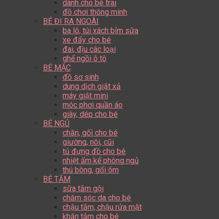
dành cho bé trai
đồ chơi thông minh
BÉ ĐI RA NGOÀI
ba lô, túi xách bỉm sữa
xe đẩy cho bé
đai, địu các loại
ghế ngồi ô tô
BÉ MẶC
đồ sơ sinh
dung dịch giặt xả
máy giặt mini
móc phơi quần áo
giày, dép cho bé
BÉ NGỦ
chăn, gối cho bé
giường, nôi, cũi
tủ đựng đồ cho bé
nhiệt ẩm kế phòng ngủ
thú bông, gối ôm
BÉ TẮM
sữa tắm gội
chăm sóc da cho bé
chậu tắm, chậu rửa mặt
khăn tắm cho bé