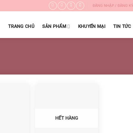
ĐĂNG NHẬP / ĐĂNG K
DANH MỤC SẢN PHẨM
TRANG CHỦ
SẢN PHẨM
KHUYẾN MẠI
TIN TỨC
Yêu thích
Yêu thích
HẾT HÀNG