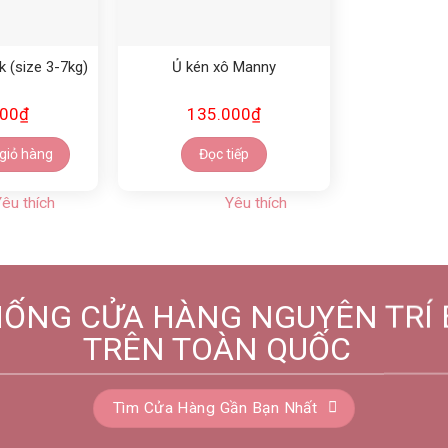
k (size 3-7kg)
Ủ kén xô Manny
000
₫
135.000
₫
giỏ hàng
Đọc tiếp
êu thích
Yêu thích
HỐNG CỬA HÀNG NGUYÊN TRÍ 
TRÊN TOÀN QUỐC
Tìm Cửa Hàng Gần Bạn Nhất