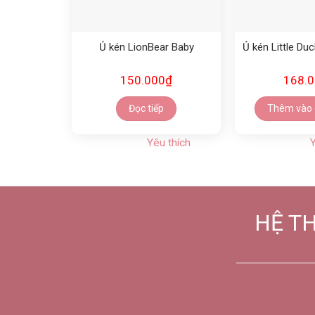
Ủ kén LionBear Baby
Ủ kén Little Duc
150.000
₫
168.
Đọc tiếp
Thêm vào 
Yêu thích
Y
HỆ T