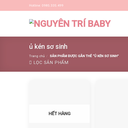
Skip
Hotline: 0985.335.499
to
content
ủ kén sơ sinh
Trang chủ
/
SẢN PHẨM ĐƯỢC GẮN THẺ “Ủ KÉN SƠ SINH”
LỌC SẢN PHẨM
Yêu thích
HẾT HÀNG