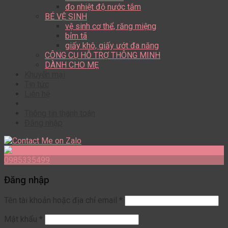
đo nhiệt độ nước tắm
BÉ VỆ SINH
vệ sinh cơ thể, răng miệng
bỉm tã
giấy khô, giấy ướt đa năng
CÔNG CỤ HỖ TRỢ THÔNG MINH
DÀNH CHO MẸ
Khuyến mại
Tin tức
Liên hệ
Thông tin thanh toán
Đăng nhập
0985335499
Đăng nhập
Tên tài khoản hoặc địa chỉ email
*
Mật khẩu
*