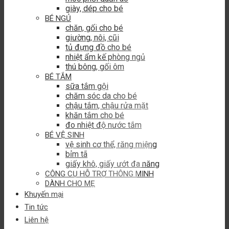
giày, dép cho bé
BÉ NGỦ
chăn, gối cho bé
giường, nôi, cũi
tủ đựng đồ cho bé
nhiệt ẩm kế phòng ngủ
thú bông, gối ôm
BÉ TẮM
sữa tắm gội
chăm sóc da cho bé
chậu tắm, chậu rửa mặt
khăn tắm cho bé
đo nhiệt độ nước tắm
BÉ VỆ SINH
vệ sinh cơ thể, răng miệng
bỉm tã
giấy khô, giấy ướt đa năng
CÔNG CỤ HỖ TRỢ THÔNG MINH
DÀNH CHO MẸ
Khuyến mại
Tin tức
Liên hệ