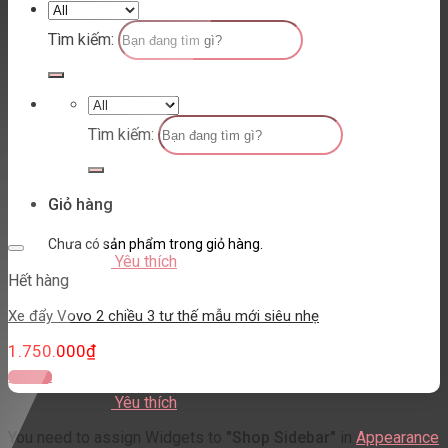
Tìm kiếm:
Tìm kiếm:
Giỏ hàng
Chưa có sản phẩm trong giỏ hàng.
Yêu thích
Hết hàng
Xe đẩy Vovo 2 chiều 3 tư thế mẫu mới siêu nhẹ
1.750.000
₫
Đọc tiếp
Yêu thích
You need to assign Widgets to
"Shop Sidebar"
in
Appearance