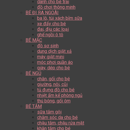
dành cho bé trai
đồ chơi thông minh
BÉ ĐI RA NGOÀI
ba lô, túi xách bỉm sữa
xe đẩy cho bé
đai, địu các loại
ghế ngồi ô tô
BÉ MẶC
đồ sơ sinh
dung dịch giặt xả
máy giặt mini
móc phơi quần áo
giày, dép cho bé
BÉ NGỦ
chăn, gối cho bé
giường, nôi, cũi
tủ đựng đồ cho bé
nhiệt ẩm kế phòng ngủ
thú bông, gối ôm
BÉ TẮM
sữa tắm gội
chăm sóc da cho bé
chậu tắm, chậu rửa mặt
khăn tắm cho bé