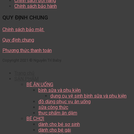
Chính sách đổi hàng
Chính sách bảo hành
QUY ĐỊNH CHUNG
Chính sách bảo mật
Quy định chung
Phương thức thanh toán
Copyright 2021 © Nguyên Trí Baby.
Trang chủ
SẢN PHẨM
BÉ ĂN UỐNG
bình sữa và phụ kiện
dụng cụ vệ sinh bình sữa và phụ kiện
đồ dùng phục vụ ăn uống
sữa công thức
thực phẩm ăn dặm
BÉ CHƠI
dành cho bé sơ sinh
dành cho bé gái