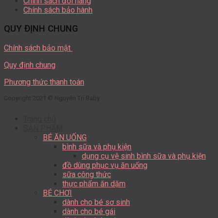
Chính sách đổi hàng
Chính sách bảo hành
QUY ĐỊNH CHUNG
Chính sách bảo mật
Quy định chung
Phương thức thanh toán
Copyright 2021 © Nguyên Trí Baby.
Trang chủ
SẢN PHẨM
BÉ ĂN UỐNG
bình sữa và phụ kiện
dụng cụ vệ sinh bình sữa và phụ kiện
đồ dùng phục vụ ăn uống
sữa công thức
thực phẩm ăn dặm
BÉ CHƠI
dành cho bé sơ sinh
dành cho bé gái