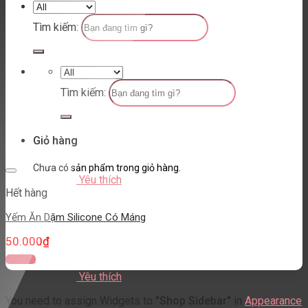
Tìm kiếm:
Tìm kiếm:
Giỏ hàng
Chưa có sản phẩm trong giỏ hàng.
Yêu thích
Hết hàng
Yếm Ăn Dặm Silicone Có Máng
50.000
₫
Đọc tiếp
Yêu thích
You need to assign Widgets to
"Shop Sidebar"
in
Appearance