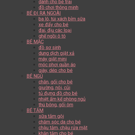
dành cho bé trai
đồ chơi thông minh
BÉ ĐI RA NGOÀI
ba lô, túi xách bỉm sữa
xe đẩy cho bé
đai, địu các loại
ghế ngồi ô tô
BÉ MẶC
đồ sơ sinh
dung dịch giặt xả
máy giặt mini
móc phơi quần áo
giày, dép cho bé
BÉ NGỦ
chăn, gối cho bé
giường, nôi, cũi
tủ đựng đồ cho bé
nhiệt ẩm kế phòng ngủ
thú bông, gối ôm
BÉ TẮM
sữa tắm gội
chăm sóc da cho bé
chậu tắm, chậu rửa mặt
khăn tắm cho bé