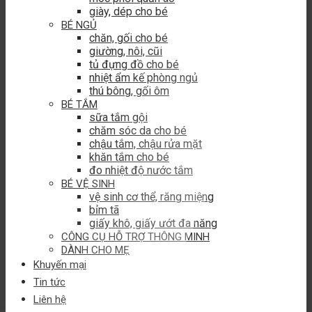
giày, dép cho bé
BÉ NGỦ
chăn, gối cho bé
giường, nôi, cũi
tủ đựng đồ cho bé
nhiệt ẩm kế phòng ngủ
thú bông, gối ôm
BÉ TẮM
sữa tắm gội
chăm sóc da cho bé
chậu tắm, chậu rửa mặt
khăn tắm cho bé
đo nhiệt độ nước tắm
BÉ VỆ SINH
vệ sinh cơ thể, răng miệng
bỉm tã
giấy khô, giấy ướt đa năng
CÔNG CỤ HỖ TRỢ THÔNG MINH
DÀNH CHO MẸ
Khuyến mại
Tin tức
Liên hệ