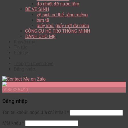
đo nhiệt độ nước tắm
BÉ VỆ SINH
vệ sinh cơ thể, răng miệng
bỉm tã
giấy khô, giấy ướt đa năng
CÔNG CỤ HỖ TRỢ THÔNG MINH
DÀNH CHO MẸ
Khuyến mại
Tin tức
Liên hệ
Thông tin thanh toán
Đăng nhập
0985335499
Đăng nhập
Tên tài khoản hoặc địa chỉ email
*
Mật khẩu
*