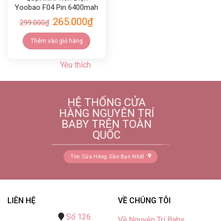
Yoobao F04 Pin 6400mah
265.000
₫
299.000
₫
Thêm vào giỏ hàng
Yêu thích
HỆ THỐNG CỬA
HÀNG NGUYÊN TRÍ
BABY TRÊN TOÀN
QUỐC
Tìm Cửa Hàng Gần Bạn Nhất
LIÊN HỆ
VỀ CHÚNG TÔI
Số 126
Về Nguyên Trí Baby