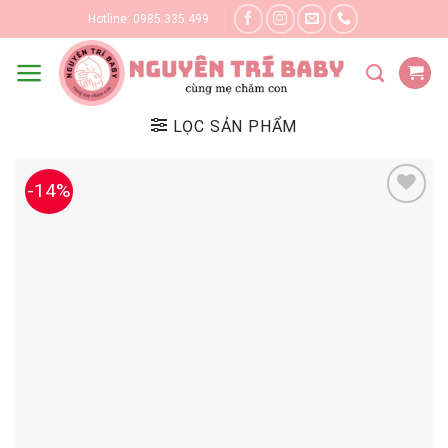
Skip
Hotline: 0985.335.499
to
content
LỌC SẢN PHẨM
-14%
Yêu thích