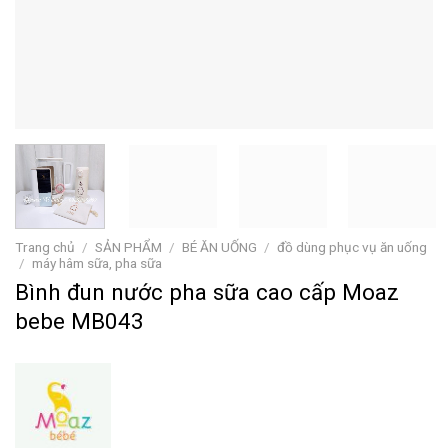
Trang chủ
/
SẢN PHẨM
/
BÉ ĂN UỐNG
/
đồ dùng phục vụ ăn uống
/
máy hâm sữa, pha sữa
Bình đun nước pha sữa cao cấp Moaz
bebe MB043