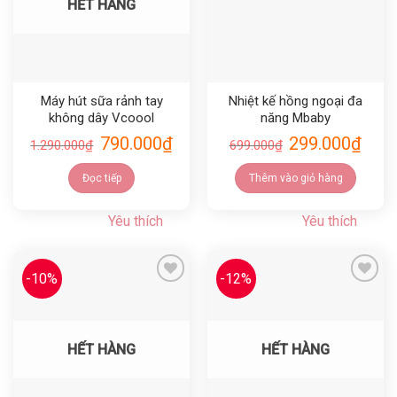
HẾT HÀNG
Máy hút sữa rảnh tay
Nhiệt kế hồng ngoại đa
không dây Vcoool
năng Mbaby
790.000
₫
299.000
₫
1.290.000
₫
699.000
₫
Đọc tiếp
Thêm vào giỏ hàng
Yêu thích
Yêu thích
-10%
-12%
Yêu thích
Yêu thích
HẾT HÀNG
HẾT HÀNG