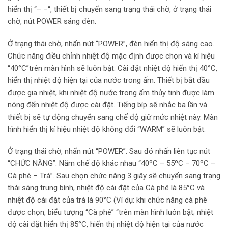
hiển thị “– –“, thiết bị chuyển sang trạng thái chờ, ở trạng thái
chờ, nút POWER sáng đèn.
Ở trạng thái chờ, nhấn nút “POWER”, đèn hiển thị độ sáng cao.
Chức năng điều chỉnh nhiệt độ mặc định được chọn và kí hiệu
“40°C”trên màn hình sẽ luôn bật. Cài đặt nhiệt độ hiển thị 40°C,
hiển thị nhiệt độ hiện tại của nước trong ấm. Thiết bị bắt đầu
được gia nhiệt, khi nhiệt độ nước trong ấm thủy tinh được làm
nóng đến nhiệt độ được cài đặt. Tiếng bíp sẽ nhắc ba lần và
thiết bị sẽ tự động chuyển sang chế độ giữ mức nhiệt này. Màn
hình hiển thị kí hiệu nhiệt độ không đổi “WARM” sẽ luôn bật.
Ở trạng thái chờ, nhấn nút “POWER”. Sau đó nhấn liên tục nút
“CHỨC NĂNG”. Năm chế độ khác nhau “40ºC – 55ºC – 70ºC –
Cà phê – Trà”. Sau chọn chức năng 3 giây sẽ chuyển sang trạng
thái sáng trung bình, nhiệt độ cài đặt của Cà phê là 85°C và
nhiệt độ cài đặt của trà là 90°C (Ví dụ: khi chức năng cà phê
được chọn, biểu tượng “Cà phê” “trên màn hình luôn bật; nhiệt
độ cài đặt hiển thị 85°C, hiển thị nhiệt độ hiện tại của nước