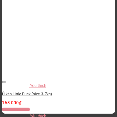
Yêu thích
Ủ kén Little Duck (size 3-7kg)
168.000
₫
Thêm vào giỏ hàng
Yêu thích