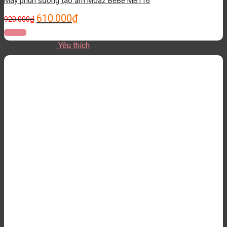
Máy phun sương tạo ẩm Moaz BéBé MB116
610.000
₫
920.000
₫
Đọc tiếp
Yêu thích