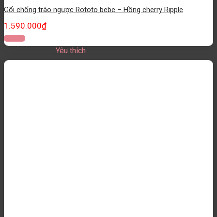
Gối chống trào ngược Rototo bebe – Hồng cherry Ripple
1.590.000
₫
Đọc tiếp
Yêu thích