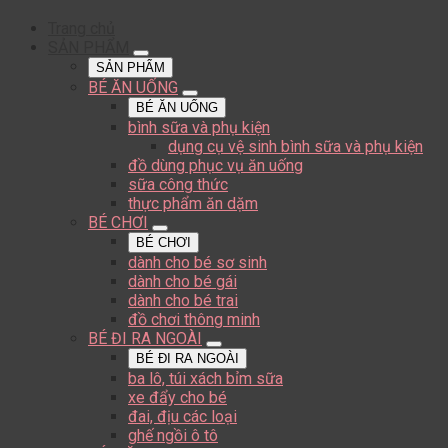
Trang chủ
SẢN PHẨM
SẢN PHẨM
BÉ ĂN UỐNG
BÉ ĂN UỐNG
bình sữa và phụ kiện
dụng cụ vệ sinh bình sữa và phụ kiện
đồ dùng phục vụ ăn uống
sữa công thức
thực phẩm ăn dặm
BÉ CHƠI
BÉ CHƠI
dành cho bé sơ sinh
dành cho bé gái
dành cho bé trai
đồ chơi thông minh
BÉ ĐI RA NGOÀI
BÉ ĐI RA NGOÀI
ba lô, túi xách bỉm sữa
xe đẩy cho bé
đai, địu các loại
ghế ngồi ô tô