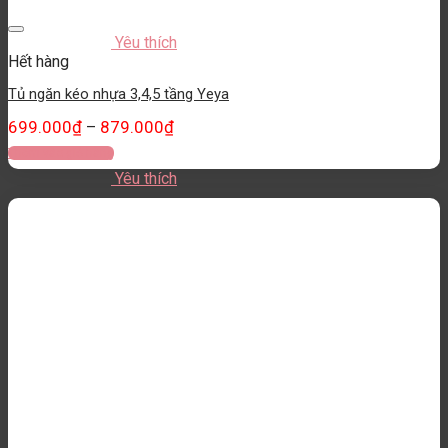
Yêu thích
Hết hàng
Tủ ngăn kéo nhựa 3,4,5 tầng Yeya
699.000
₫
879.000
₫
–
Thêm vào giỏ hàng
Yêu thích