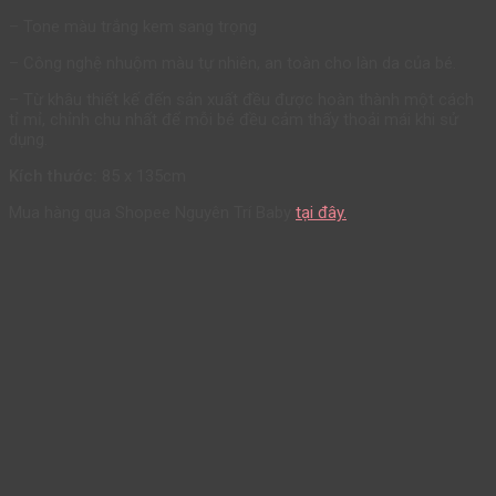
– Tone màu trắng kem sang trọng
– Công nghệ nhuộm màu tự nhiên, an toàn cho làn da của bé.
– Từ khâu thiết kế đến sản xuất đều được hoàn thành một cách
tỉ mỉ, chỉnh chu nhất để mỗi bé đều cảm thấy thoải mái khi sử
dụng.
Kích thước:
85 x 135cm
Mua hàng qua Shopee Nguyên Trí Baby
tại đây.