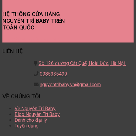
HỆ THỐNG CỬA HÀNG
NGUYÊN TRÍ BABY TRÊN
TOÀN QUỐC
Tìm Cửa Hàng Gần Bạn Nhất
LIÊN HỆ
Số 126 đường Cát Quế,
Hoài Đức, Hà Nội.
0985335499
nguyentribaby.vn@gmail.com
VỀ CHÚNG TÔI
Về Nguyên Trí Baby
Blog Nguyên Trí Baby
Dành cho đại lý
Tuyển dụng