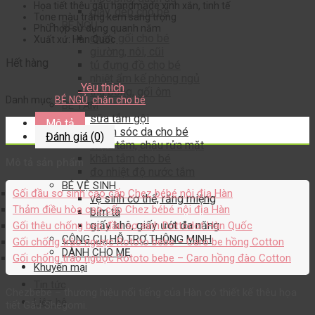
Họa tiết thêu gấu handmade xinh xắn, tinh tế
giày, dép cho bé
Tone màu trắng kem sang trọng
BÉ NGỦ
Phù hợp sử dụng quanh năm
chăn, gối cho bé
Xuất xứ: Hàn Quốc
giường, nôi, cũi
Hết hàng
tủ đựng đồ cho bé
nhiệt ẩm kế phòng ngủ
Yêu thích
thú bông, gối ôm
Danh mục:
BÉ NGỦ
,
chăn cho bé
BÉ TẮM
sữa tắm gội
Mô tả
chăm sóc da cho bé
Đánh giá (0)
chậu tắm, chậu rửa mặt
khăn tắm cho bé
Mô tả sản phẩm
đo nhiệt độ nước tắm
BÉ VỆ SINH
Gối đầu sơ sinh cao cấp Chez bébé nội địa Hàn
vệ sinh cơ thể, răng miệng
Thảm điều hòa cao cấp Chez bébé nội địa Hàn
bỉm tã
giấy khô, giấy ướt đa năng
Gối thêu chống bẹp đầu sơ sinh Dottodot Hàn Quốc
CÔNG CỤ HỖ TRỢ THÔNG MINH
Gối chống trào ngược Rototo bebe – Caro be hồng Cotton
DÀNH CHO MẸ
Gối chống trào ngược Rototo bebe – Caro hồng đào Cotton
Khuyến mại
Tin tức
Chezbebe – thương hiệu nổi tiếng của Hàn có thiết kế thêu họa
Liên hệ
tiết Gấu Shegomi.