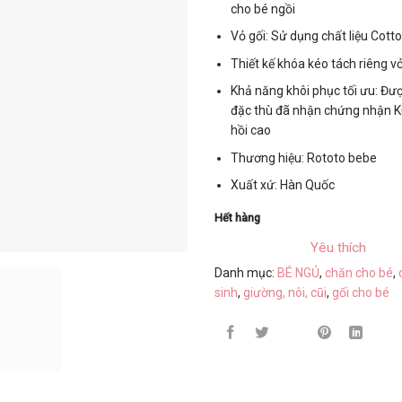
cho bé ngồi
Vỏ gối: Sử dụng chất liệu Cot
Thiết kế khóa kéo tách riêng vỏ
Khả năng khôi phục tối ưu: Đư
đặc thù đã nhận chứng nhận KC
hồi cao
Thương hiệu: Rototo bebe
Xuất xứ: Hàn Quốc
Hết hàng
Yêu thích
Danh mục:
BÉ NGỦ
,
chăn cho bé
,
sinh
,
giường, nôi, cũi
,
gối cho bé