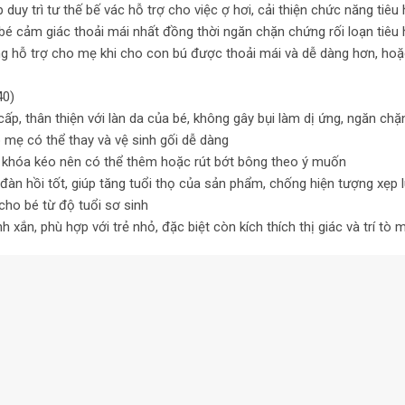
duy trì tư thế bế vác hỗ trợ cho việc ợ hơi, cải thiện chức năng ti
é cảm giác thoải mái nhất đồng thời ngăn chặn chứng rối loạn tiêu 
hỗ trợ cho mẹ khi cho con bú được thoải mái và dễ dàng hơn, hoặc h
40)
cấp, thân thiện với làn da của bé, không gây bụi làm dị ứng, ngăn ch
p mẹ có thể thay và vệ sinh gối dễ dàng
có khóa kéo nên có thể thêm hoặc rút bớt bông theo ý muốn
đàn hồi tốt, giúp tăng tuổi thọ của sản phẩm, chống hiện tượng xẹp l
ho bé từ độ tuổi sơ sinh
 xắn, phù hợp với trẻ nhỏ, đặc biệt còn kích thích thị giác và trí tò