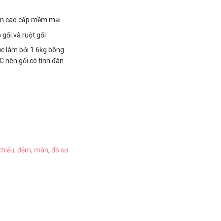
ton cao cấp mềm mại
 gối và ruột gối
ợc làm bởi 1.6kg bông
 nên gối có tính đàn
chiếu, đệm, màn
,
đồ sơ