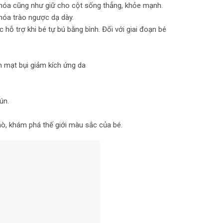
êu hóa cũng như giữ cho cột sống thẳng, khỏe mạnh.
hóa trào ngược dạ dày.
ỗ trợ khi bé tự bú bằng bình. Đối với giai đoạn bé
ặn mạt bụi giảm kích ứng da
ún.
 mò, khám phá thế giới màu sắc của bé.