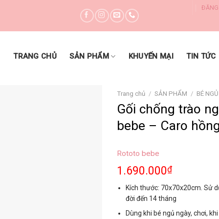
ĐĂNG
DANH MỤC SẢN PHẨM
TRANG CHỦ
SẢN PHẨM
KHUYẾN MẠI
TIN TỨC
Trang chủ
/
SẢN PHẨM
/
BÉ NGỦ
Gối chống trào n
bebe – Caro hồng
Yêu thích
Rototo bebe
1.690.000
₫
Kích thước: 70x70x20cm. Sử d
đời đến 14 tháng
Dùng khi bé ngủ ngày, chơi, kh