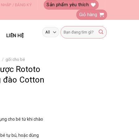
Sản phẩm yêu thích
 NHẬP / ĐĂNG KÝ
Giỏ hàng
Tìm
kiếm:
LIÊN HỆ
/
gối cho bé
gược Rototo
 đào Cotton
ụng cho bé từ khi chào
i bé tự bú, hoặc dùng