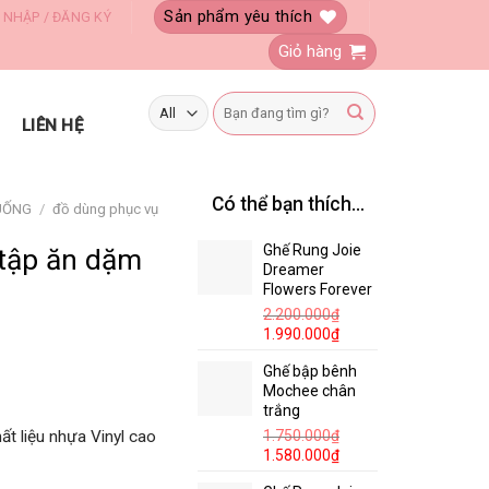
Sản phẩm yêu thích
 NHẬP / ĐĂNG KÝ
Giỏ hàng
Tìm
kiếm:
LIÊN HỆ
Có thể bạn thích…
UỐNG
/
đồ dùng phục vụ
Ghế Rung Joie
 tập ăn dặm
Dreamer
Flowers Forever
2.200.000
₫
1.990.000
₫
Ghế bập bênh
Mochee chân
trắng
t liệu nhựa Vinyl cao
1.750.000
₫
1.580.000
₫