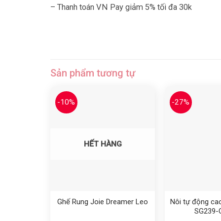
– Thanh toán VN Pay giảm 5% tối đa 30k
Sản phẩm tương tự
-10%
-27%
Yêu thích
HẾT HÀNG
Ghế Rung Joie Dreamer Leo
Nôi tự động ca
SG239-G