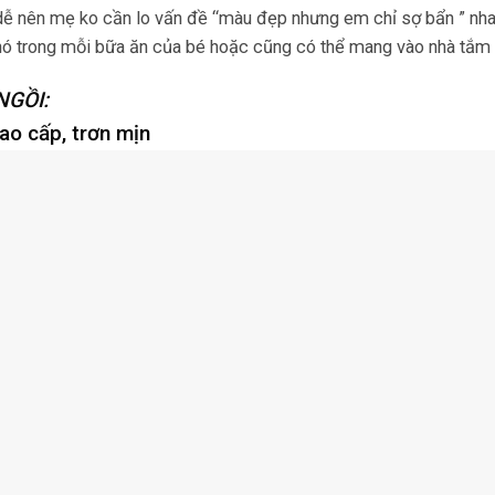
êu dễ nên mẹ ko cần lo vấn đề “màu đẹp nhưng em chỉ sợ bẩn ” nh
nó trong mỗi bữa ăn của bé hoặc cũng có thể mang vào nhà tắm 
NGỒI:
ao cấp, trơn mịn