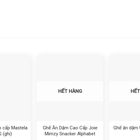
Yêu thích
Yêu thích
HẾT HÀNG
HẾT
o cấp Mastela
Ghế Ăn Dặm Cao Cấp Joie
Ghế ăn dặm
 (ghi)
Mimzy Snacker Alphabet