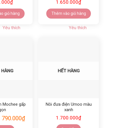
.000
₫
1.650.000
₫
o giỏ hàng
Thêm vào giỏ hàng
Yêu thích
Yêu thích
Yêu thích
Yêu thích
 HÀNG
HẾT HÀNG
m Mochee gấp
Nôi đưa điện Umoo màu
gọn
xanh
790.000
₫
1.700.000
₫