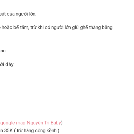
át của người lớn.
hoặc bể tắm, trừ khi có người lớn giữ ghế thăng bằng.
.
cao
ới đây:
(
google map Nguyên Trí Baby
)
35K ( trừ hàng cồng kềnh )