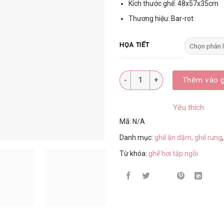
Kích thước ghế: 48x57x35cm
Thương hiệu: Bar-rot
HỌA TIẾT
Số lượng
Thêm vào g
Yêu thích
Mã:
N/A
Danh mục:
ghế ăn dặm, ghế rung
Từ khóa:
ghế hơi tập ngồi