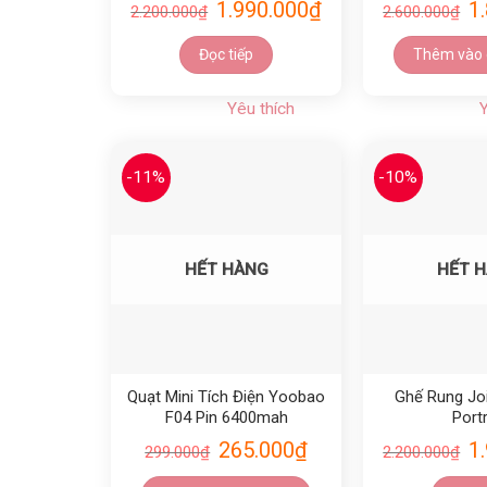
1.990.000
₫
1
2.200.000
₫
2.600.000
₫
Đọc tiếp
Thêm vào 
Yêu thích
Y
-11%
-10%
Yêu thích
HẾT HÀNG
HẾT 
Quạt Mini Tích Điện Yoobao
Ghế Rung Jo
F04 Pin 6400mah
Portr
265.000
₫
1
299.000
₫
2.200.000
₫