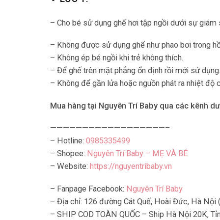
– Cho bé sử dụng ghế hơi tập ngồi dưới sự giám s
– Không được sử dụng ghế như phao bơi trong hồ 
– Không ép bé ngồi khi trẻ không thích.
– Để ghế trên mặt phẳng ổn định rồi mới sử dụng
– Không để gần lửa hoặc nguồn phát ra nhiệt độ 
Mua hàng tại Nguyên Trí Baby qua các kênh dư
——————————————————–
– Hotline:
0985335499
– Shopee:
Nguyên Trí Baby – MẸ VÀ BÉ
– Website:
https://nguyentribaby.vn
– Fanpage Facebook:
Nguyên Trí Baby
– Địa chỉ: 126 đường Cát Quế, Hoài Đức, Hà Nội 
– SHIP COD TOÀN QUỐC – Ship Hà Nội 20K, Tỉnh 