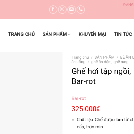
ĐĂNG
DANH MỤC SẢN PHẨM
TRANG CHỦ
SẢN PHẨM
KHUYẾN MẠI
TIN TỨC
Trang chủ
/
SẢN PHẨM
/
BÉ ĂN 
ăn uống
/
ghế ăn dặm, ghế rung
Ghế hơi tập ngồi,
Yêu thích
Bar-rot
Bar-rot
325.000
₫
Ghế được làm từ chấ
Chất liệu:
cấp, trơn mịn