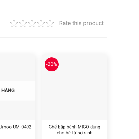
Rate this product
-20%
Yêu thích
Yêu thích
 HÀNG
 Umoo UM-0492
Ghế bập bênh MIGO dùng
cho bé từ sơ sinh