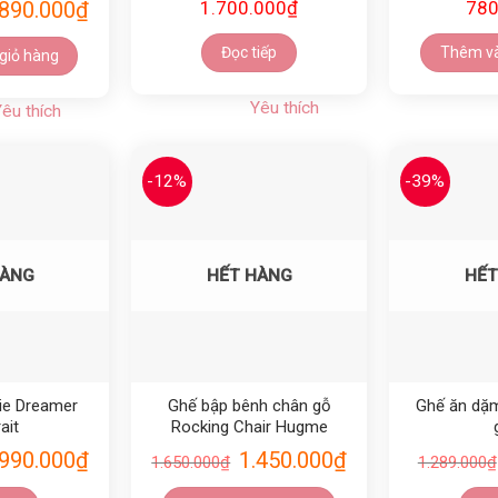
.890.000
₫
1.700.000
₫
780
Đọc tiếp
Thêm và
giỏ hàng
Yêu thích
êu thích
-12%
-39%
Yêu thích
Yêu thích
HÀNG
HẾT HÀNG
HẾT
ie Dreamer
Ghế bập bênh chân gỗ
Ghế ăn dặ
ait
Rocking Chair Hugme
.990.000
₫
1.450.000
₫
1.650.000
₫
1.289.000
₫