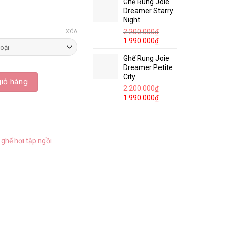
Ghế Rung Joie
Dreamer Starry
Night
2.200.000
₫
XÓA
1.990.000
₫
Ghế Rung Joie
Dreamer Petite
City
iỏ hàng
2.200.000
₫
1.990.000
₫
,
ghế hơi tập ngồi