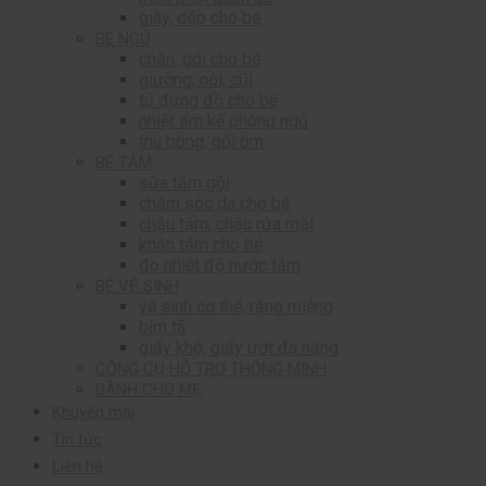
giày, dép cho bé
BÉ NGỦ
chăn, gối cho bé
giường, nôi, cũi
tủ đựng đồ cho bé
nhiệt ẩm kế phòng ngủ
thú bông, gối ôm
BÉ TẮM
sữa tắm gội
chăm sóc da cho bé
chậu tắm, chậu rửa mặt
khăn tắm cho bé
đo nhiệt độ nước tắm
BÉ VỆ SINH
vệ sinh cơ thể, răng miệng
bỉm tã
giấy khô, giấy ướt đa năng
CÔNG CỤ HỖ TRỢ THÔNG MINH
DÀNH CHO MẸ
Khuyến mại
Tin tức
Liên hệ