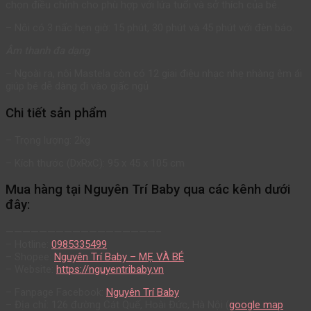
chọn điều chỉnh cho phù hợp với lứa tuổi và sở thích của bé.
– Nôi có 3 nấc hẹn giờ: 15 phút, 30 phút và 45 phút với đèn báo.
Âm thanh đa dạng
– Ngoài ra, nôi Mastela còn có 12 giai điệu nhạc nhẹ nhàng êm ái
giúp bé dễ dàng đi vào giấc ngủ
Chi tiết sản phẩm
– Trọng lượng: 2kg
– Kích thước (DxRxC): 95 x 45 x 105 cm
Mua hàng tại Nguyên Trí Baby qua các kênh dưới
đây:
——————————————————–
– Hotline:
0985335499
– Shopee:
Nguyên Trí Baby – MẸ VÀ BÉ
– Website:
https://nguyentribaby.vn
– Fanpage Facebook:
Nguyên Trí Baby
– Địa chỉ: 126 đường Cát Quế, Hoài Đức, Hà Nội (
google map