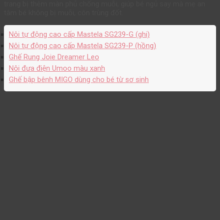
trang bị thêm màn phủ chống muỗi, giúp bé ngủ say mà mẹ an
tâm bé không bị muỗi, côn trùng đốt.
Nôi tự động cao cấp Mastela SG239-G (ghi)
Nôi tự động cao cấp Mastela SG239-P (hồng)
Ghế Rung Joie Dreamer Leo
Nôi đưa điện Umoo màu xanh
Ghế bập bênh MIGO dùng cho bé từ sơ sinh