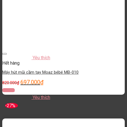
Yêu thích
Hết hàng
Máy hút mũi cầm tay Moaz bébé MB-010
697.000
₫
820.000
₫
Đọc tiếp
Yêu thích
-27%