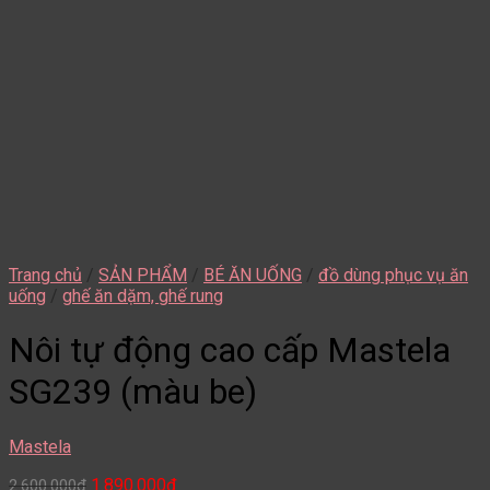
Trang chủ
/
SẢN PHẨM
/
BÉ ĂN UỐNG
/
đồ dùng phục vụ ăn
uống
/
ghế ăn dặm, ghế rung
Nôi tự động cao cấp Mastela
SG239 (màu be)
Mastela
1.890.000
₫
2.600.000
₫