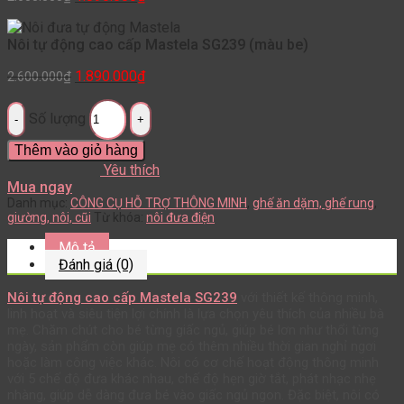
Nôi tự động cao cấp Mastela SG239 (màu be)
1.890.000
₫
2.600.000
₫
Số lượng
Thêm vào giỏ hàng
Yêu thích
Mua ngay
Danh mục:
CÔNG CỤ HỖ TRỢ THÔNG MINH
,
ghế ăn dặm, ghế rung
,
giường, nôi, cũi
Từ khóa:
nôi đưa điện
Mô tả
Đánh giá (0)
Nôi tự động cao cấp Mastela SG239
với thiết kế thông minh,
linh hoạt và siêu tiện lợi chính là lựa chọn yêu thích của nhiều bà
mẹ. Chăm chút cho bé từng giấc ngủ, giúp bé lơn như thổi từng
ngày, sản phẩm còn giúp mẹ có thêm nhiều thời gian nghỉ ngơi
hoặc làm công việc khác. Nôi có cơ chế hoạt động thông minh
với 5 chế độ đưa khác nhau, chế độ hẹn giờ tắt, phát nhạc nhẹ
nhàng, giúp dễ dàng đưa bé vào giấc ngủ ngon. Đặc biệt, nôi có