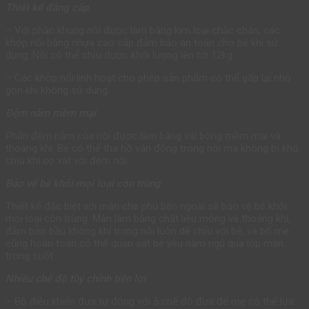
Thiết kế đẳng cấp
– Với phần khung nôi được làm bằng kim loại chắc chắn, các
khớp nối bằng nhựa cao cấp đảm bảo an toàn cho bé khi sử
dụng. Nôi có thể chịu được khối lượng lên tới 12kg.
– Các khớp nối linh hoạt cho phép sản phẩm có thể gấp lại nhỏ
gọn khi không sử dụng.
Đệm nằm mềm mại
Phẩn đệm nằm của nôi được làm bằng vải bông mềm mại và
thoáng khí. Bé có thể tha hồ vận động trong nôi mà không bị khó
chịu khi cọ xát với đệm nôi.
Bảo vệ bé khỏi mọi loại côn trùng
Thiết kế đặc biệt với màn che phủ bên ngoài sẽ bảo vệ bé khỏi
mọi loại côn trùng. Màn làm bằng chất liệu mỏng và thoáng khí,
đảm bảo bầu không khí trong nôi luôn dễ chịu với bé, và bố mẹ
cũng hoàn toàn có thể quan sát bé yêu nằm ngủ qua lớp màn
trong suốt.
Nhiều chế độ tùy chỉnh tiện lợi
– Bộ điều khiển đưa tự động với 5 chế độ đưa để mẹ có thể lựa